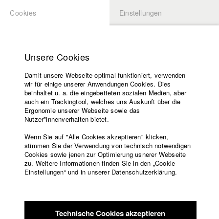
Cookies
Einstellungen
BEWERBUNG
LOGIN
Startseite
Hochschule
Unsere Cookies
Lehrangebot
Damit unsere Webseite optimal funktioniert, verwenden
Lehrende
wir für einige unserer Anwendungen Cookies. Dies
Filme
beinhaltet u. a. die eingebetteten sozialen Medien, aber
auch ein Trackingtool, welches uns Auskunft über die
Presse
1
/
6
Ergonomie unserer Webseite sowie das
Freundeskreis
Nutzer*innenverhalten bietet.
Service
Wenn Sie auf "Alle Cookies akzeptieren" klicken,
NEWS
stimmen Sie der Verwendung von technisch notwendigen
Hollywood Reporter veröffentlicht
Cookies sowie jenen zur Optimierung usnerer Webseite
jährliches Ranking HFF München
zu. Weitere Informationen finden Sie in den „Cookie-
Englisch
Startseite
einzige deutsche Filmhochschule auf
Einstellungen“ und in unserer Datenschutzerklärung.
Facebook
Bewerbung
der Liste „The 16 Best International
Kontakt
Vorlesungsverzeichnis
Film ...
Code of
München, Juli 2026 – Die Hochschule für Fernsehen und Film (HFF)
Technische Cookies akzeptieren
Conduct