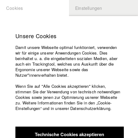
Cookies
Einstellungen
BEWERBUNG
LOGIN
Startseite
Hochschule
Unsere Cookies
Lehrangebot
Damit unsere Webseite optimal funktioniert, verwenden
Lehrende
wir für einige unserer Anwendungen Cookies. Dies
Filme
beinhaltet u. a. die eingebetteten sozialen Medien, aber
auch ein Trackingtool, welches uns Auskunft über die
Presse
Ergonomie unserer Webseite sowie das
Freundeskreis
Nutzer*innenverhalten bietet.
Service
Wenn Sie auf "Alle Cookies akzeptieren" klicken,
stimmen Sie der Verwendung von technisch notwendigen
Cookies sowie jenen zur Optimierung usnerer Webseite
zu. Weitere Informationen finden Sie in den „Cookie-
Englisch
Startseite
Einstellungen“ und in unserer Datenschutzerklärung.
Presse
Facebook
Bewerbung
Kontakt
Vorlesungsverzeichnis
Aktuelle Pressemitteilungen
Code of
Technische Cookies akzeptieren
Conduct