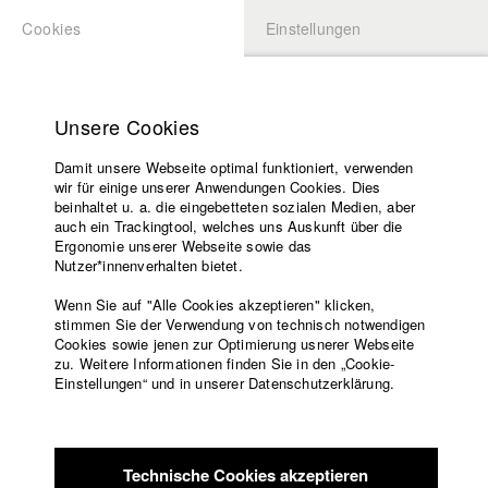
Cookies
Einstellungen
BEWERBUNG
LOGIN
Startseite
HFF News
Hochschule
Unsere Cookies
Lehrangebot
Damit unsere Webseite optimal funktioniert, verwenden
Lehrende
wir für einige unserer Anwendungen Cookies. Dies
Filme
beinhaltet u. a. die eingebetteten sozialen Medien, aber
auch ein Trackingtool, welches uns Auskunft über die
Presse
Ergonomie unserer Webseite sowie das
Freundeskreis
Nutzer*innenverhalten bietet.
Service
Wenn Sie auf "Alle Cookies akzeptieren" klicken,
stimmen Sie der Verwendung von technisch notwendigen
Cookies sowie jenen zur Optimierung usnerer Webseite
zu. Weitere Informationen finden Sie in den „Cookie-
Englisch
Startseite
Einstellungen“ und in unserer Datenschutzerklärung.
Facebook
Bewerbung
Kontakt
Vorlesungsverzeichnis
Code of
Technische Cookies akzeptieren
Conduct