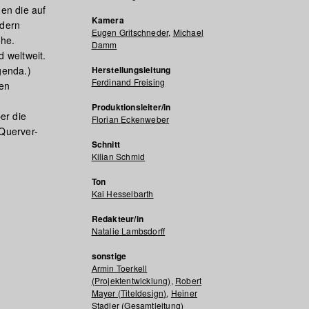
ßen die auf
Kamera
ndern
Eugen Gritschneder
,
Michael
̈he.
Damm
d weltweit.
genda.)
Herstellungsleitung
Ferdinand Freising
hen
Produktionsleiter/in
er die
Florian Eckenweber
 Querver-
Schnitt
Kilian Schmid
Ton
Kai Hesselbarth
Redakteur/in
Natalie Lambsdorff
sonstige
Armin Toerkell
(Projektentwicklung)
,
Robert
Mayer (Titeldesign)
,
Heiner
Stadler (Gesamtleitung)