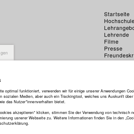
Startseite
Hochschul
Lehrangeb
Lehrende
Filme
Presse
ngen
Freundeskr
Service
s
e optimal funktioniert, verwenden wir für einige unserer Anwendungen Cook
ten sozialen Medien, aber auch ein Trackingtool, welches uns Auskunft übe
ie das Nutzer*innenverhalten bietet.
Cookies akzeptieren" klicken, stimmen Sie der Verwendung von technisch 
mierung usnerer Webseite zu. Weitere Informationen finden Sie in den „Coo
schutzerklärung.