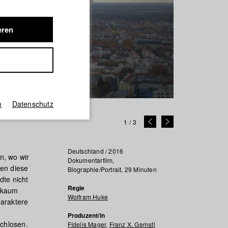
eren
m
Datenschutz
1
/
3
Deutschland / 2016
n, wo wir
Dokumentarfilm,
nen diese
Biographie/Portrait, 29 Minuten
dte nicht
Regie
t kaum
Wolfram Huke
haraktere
Produzent/in
achlosen.
Fídelis Mager
,
Franz X. Gernstl