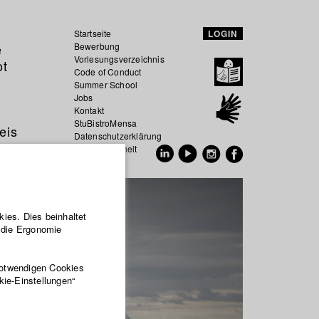
Startseite
LOGIN
e
Bewerbung
Vorlesungsverzeichnis
ot
Code of Conduct
Summer School
Jobs
Kontakt
StuBistroMensa
eis
Datenschutzerklärung
Datensicherheit
EN
DE
ies. Dies beinhaltet
r die Ergonomie
notwendigen Cookies
kie-Einstellungen“