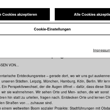
e Cookies akzeptieren
Alle Cookies akzepti
Cookie-Einstellungen
Impressu
Straßen von... Leipzig
SEN VON...
mentarische Entdeckungsreise – gerade dort, wo wir uns gut auskenne
 unseren Städten. Leipzig, München, Hamburg, Köln, Berlin. Wir ler
Ein Perspektivwechsel, der die Augen öffnet – dafür, dass diese Stä
ie wir sie wahrnehmen. Wir sehen Orte und Men- schen, die wir sons
̈ren hin statt zu urteilen, fragen nach. Entdecken Orte und lernen C
den Straßen von ... zuhause sind.
 von einem weltweiten Boom sozialer Projekte: Stadtführungen mit Obd