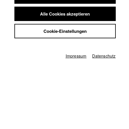
Summer School
Deutschland / 2018
Jobs
Werbefilm, 1 Minuten
Alle Cookies akzeptieren
Kontakt
Regie
StuBistroMensa
Lea Becker
Cookie-Einstellungen
Datenschutzerklärung
Produzent/in
Datensicherheit
Marius Ehlayil
,
Isabelle Bertolone
Impressum
Drehbuch
Impressum
Datenschutz
Lea Becker
,
Karl Kürten
Kamera
Karl Kürten
Aufnahmeleitung
Konstantin Steinbichler (Recherche + Assistenz)
Schnitt
Jakub Rzucidlo
Musik
David Reichelt