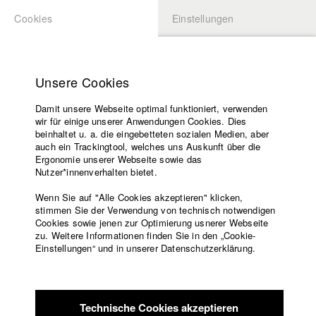
Cookies
Einstellungen
BEWERBUNG
LOGIN
Startseite
Hochschule
Unsere Cookies
Lehrangebot
Damit unsere Webseite optimal funktioniert, verwenden
Lehrende
wir für einige unserer Anwendungen Cookies. Dies
Filme
beinhaltet u. a. die eingebetteten sozialen Medien, aber
auch ein Trackingtool, welches uns Auskunft über die
Presse
Ergonomie unserer Webseite sowie das
Freundeskreis
Nutzer*innenverhalten bietet.
zurück zur Übersicht
Datenbankeintrag
Service
Wenn Sie auf "Alle Cookies akzeptieren" klicken,
stimmen Sie der Verwendung von technisch notwendigen
BBV & vbw: “100 Jahre Freistaat
Cookies sowie jenen zur Optimierung usnerer Webseite
zu. Weitere Informationen finden Sie in den „Cookie-
Bayern”
Englisch
Startseite
Einstellungen“ und in unserer Datenschutzerklärung.
Facebook
Bewerbung
100 Jahre Harte Arbeit
Kontakt
Vorlesungsverzeichnis
100 Jahre Lebensfreude
Code of
100 Jahre Freistaat Bayern
Technische Cookies akzeptieren
Conduct