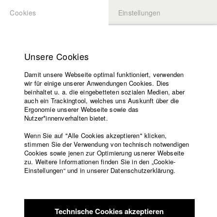
Cookies
Einstellungen
BEWERBUNG
LOGIN
Startseite
Hochschule
Unsere Cookies
Lehrangebot
Damit unsere Webseite optimal funktioniert, verwenden
Lehrende
wir für einige unserer Anwendungen Cookies. Dies
Filme
beinhaltet u. a. die eingebetteten sozialen Medien, aber
auch ein Trackingtool, welches uns Auskunft über die
Presse
Ergonomie unserer Webseite sowie das
Freundeskreis
Nutzer*innenverhalten bietet.
zurück zur Übersicht
Datenbankeintrag
Service
Wenn Sie auf "Alle Cookies akzeptieren" klicken,
stimmen Sie der Verwendung von technisch notwendigen
Das gemeinsame Vielfache
Cookies sowie jenen zur Optimierung usnerer Webseite
zu. Weitere Informationen finden Sie in den „Cookie-
Englisch
Startseite
Einstellungen“ und in unserer Datenschutzerklärung.
Ein Zufallsfilm:
Facebook
Bewerbung
Fünf Protagonisten, fünf Handlungsabläufe, eine Nacht.
Kontakt
Vorlesungsverzeichnis
Durch Verwendung von Splitscreen sind zwei Bilder
Code of
nebeneinander zu sehen, deren Kombination zufällig entsteht
Technische Cookies akzeptieren
Conduct
und die Parallelen des Lebens widerspiegelt.