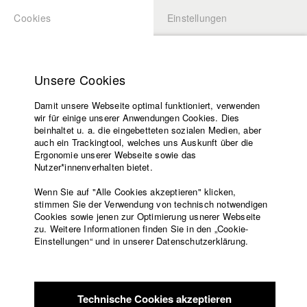
Cookies
Einstellungen
BEWERBUNG
LOGIN
Startseite
Hochschule
Unsere Cookies
Lehrangebot
Play
Damit unsere Webseite optimal funktioniert, verwenden
Lehrende
wir für einige unserer Anwendungen Cookies. Dies
Filme
Video
beinhaltet u. a. die eingebetteten sozialen Medien, aber
auch ein Trackingtool, welches uns Auskunft über die
Presse
Ergonomie unserer Webseite sowie das
Freundeskreis
Nutzer*innenverhalten bietet.
zurück zur Übersicht
Datenbankeintrag
Service
Wenn Sie auf "Alle Cookies akzeptieren" klicken,
stimmen Sie der Verwendung von technisch notwendigen
Das Sofortbild-System 63
Cookies sowie jenen zur Optimierung usnerer Webseite
zu. Weitere Informationen finden Sie in den „Cookie-
Englisch
Startseite
Einstellungen“ und in unserer Datenschutzerklärung.
Ein Fernsehbeitrag aus dem Jahr 1963 über einen einmaligen
Facebook
Bewerbung
Testversuch:
Kontakt
Vorlesungsverzeichnis
Code of
Die deutsche Durchschnittsfamilie Herrmann wird im Frühjahr
Technische Cookies akzeptieren
Conduct
1963 zuhause überrascht. Sie ist eine der ersten Familien