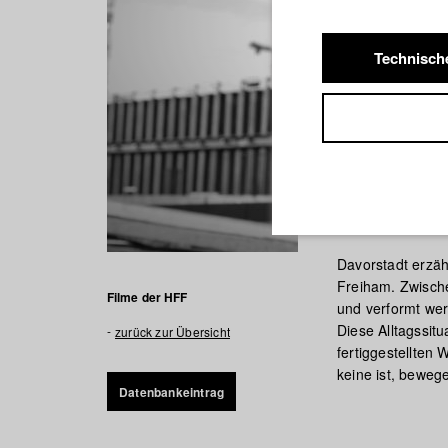
Technisch
DAVORS
Davorstadt erzä
Freiham. Zwische
Filme der HFF
und verformt we
Diese Alltagssit
zurück zur Übersicht
fertiggestellten
keine ist, beweg
Datenbankeintrag