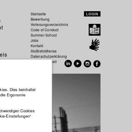
Startseite
LOGIN
e
Bewerbung
Vorlesungsverzeichnis
ot
Code of Conduct
Summer School
Jobs
Kontakt
StuBistroMensa
eis
Datenschutzerklärung
Datensicherheit
EN
DE
ies. Dies beinhaltet
r die Ergonomie
notwendigen Cookies
kie-Einstellungen“