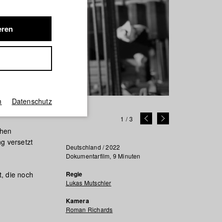
eren
m
Datenschutz
1
/
3
chen
g versetzt
Deutschland / 2022
Dokumentarfilm, 9 Minuten
t, die noch
Regie
Lukas Mutschler
Kamera
Roman Richards