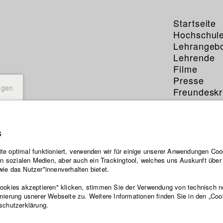
Startseite
Hochschul
Lehrangeb
Lehrende
Filme
Presse
ngen
Freundeskr
Service
s
e optimal funktioniert, verwenden wir für einige unserer Anwendungen Cook
ten sozialen Medien, aber auch ein Trackingtool, welches uns Auskunft übe
ie das Nutzer*innenverhalten bietet.
Cookies akzeptieren" klicken, stimmen Sie der Verwendung von technisch 
mierung usnerer Webseite zu. Weitere Informationen finden Sie in den „Coo
schutzerklärung.