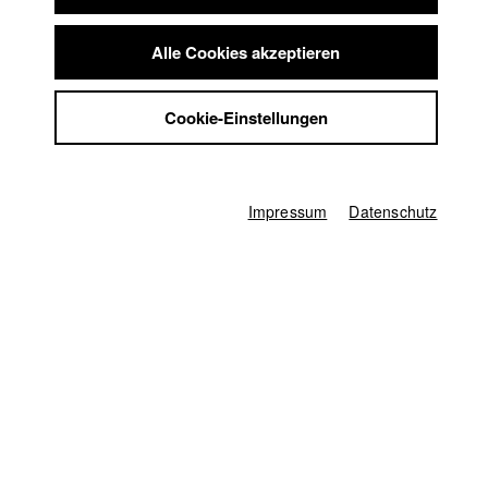
Lea Jäger
Summer School
Jobs
Herstellungsleitung
Alle Cookies akzeptieren
Anna Katharina Brehm
Kontakt
StuBistroMensa
Produktionsleiter/in
Cookie-Einstellungen
Benedikt Weber
Datenschutzerklärung
Datensicherheit
Aufnahmeleitung
Impressum
Florian Weber
Impressum
Datenschutz
1. Kameraassistenz
Dominik Pache
Ton
Gregor Koppenburg
Oberbeleuchter/in
Julia Swoboda
sonstige
Prof. Michael Gutmann (Gesamtleitung)
,
Thomas Hertel (Fahrer)
,
Yuval
Tzafrir (Schnittbetreuer)
Produziert durch