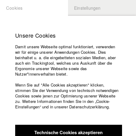
Cookies
Einstellungen
BEWERBUNG
LOGIN
Startseite
zurück zur Übersicht
Datenbankeintrag
Hochschule
Unsere Cookies
Lehrangebot
Fenster
Damit unsere Webseite optimal funktioniert, verwenden
Lehrende
wir für einige unserer Anwendungen Cookies. Dies
Filme
beinhaltet u. a. die eingebetteten sozialen Medien, aber
auch ein Trackingtool, welches uns Auskunft über die
Presse
Deutschland / 2012
Ergonomie unserer Webseite sowie das
10 Minuten
Freundeskreis
Nutzer*innenverhalten bietet.
Service
Regie
Wenn Sie auf "Alle Cookies akzeptieren" klicken,
Diana Andriotis
stimmen Sie der Verwendung von technisch notwendigen
Cookies sowie jenen zur Optimierung usnerer Webseite
Kamera
zu. Weitere Informationen finden Sie in den „Cookie-
Englisch
Startseite
Moritz Rautenberg
Einstellungen“ und in unserer Datenschutzerklärung.
Facebook
Bewerbung
Protagonist/in
Kontakt
Vorlesungsverzeichnis
Elisa Nadal
Code of
Technische Cookies akzeptieren
Regieassistenz
Conduct