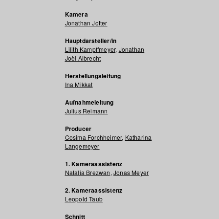
Kamera
Jonathan Jotter
Hauptdarsteller/in
Lilith Kampffmeyer
,
Jonathan
Joèl Albrecht
Herstellungsleitung
Ina Mikkat
Aufnahmeleitung
Julius Reimann
Producer
Cosima Forchheimer
,
Katharina
Langemeyer
1. Kameraassistenz
Natalia Brezwan
,
Jonas Meyer
2. Kameraassistenz
Leopold Taub
Schnitt