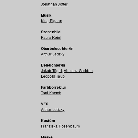
Jonathan Jotter
Musik
King Pigeon
Szenenbild
Paula Reinl
Oberbeleuchter/in
Arthur Letizky
Beleuchter/in
Jakob Tögel
,
Vinzenz Gudden
,
Leopold Taub
Farbkorrektur
Toni Karsch
VFX
Arthur Letizky
Kostüm
Franziska Rosenbaum
Maske