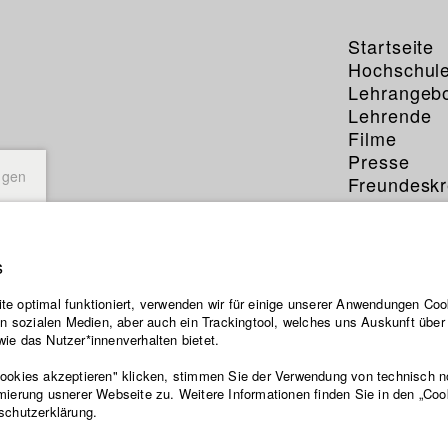
Startseite
Hochschul
Lehrangeb
Lehrende
Filme
Presse
ngen
Freundeskr
Service
s
e optimal funktioniert, verwenden wir für einige unserer Anwendungen Cook
ten sozialen Medien, aber auch ein Trackingtool, welches uns Auskunft übe
ie das Nutzer*innenverhalten bietet.
Cookies akzeptieren" klicken, stimmen Sie der Verwendung von technisch 
mierung usnerer Webseite zu. Weitere Informationen finden Sie in den „Coo
schutzerklärung.