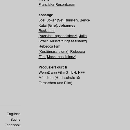
Franziska Rosenbaum
sonstige
Joel Böker (Set Runner)
,
Bence
Katai (Grip)
,
Johannes
Rockstuhl
(Ausstattungsassistenz)
,
Julia
Jotter (Ausstattungsassistenz)
,
Rebecca Fäh
(Kostümassistenz)
,
Rebecca
Fäh (Maskenassistenz)
Produziert durch
WennDann Film GmbH, HFF
München (Hochschule für
Fernsehen und Film)
Englisch
Suche
Facebook