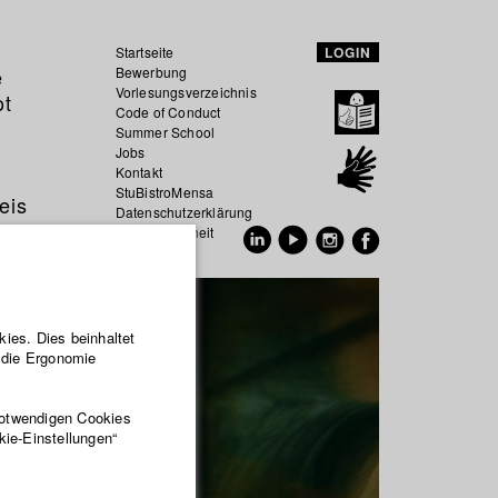
Startseite
LOGIN
e
Bewerbung
Vorlesungsverzeichnis
ot
Code of Conduct
Summer School
Jobs
Kontakt
StuBistroMensa
eis
Datenschutzerklärung
Datensicherheit
EN
DE
ies. Dies beinhaltet
r die Ergonomie
notwendigen Cookies
kie-Einstellungen“