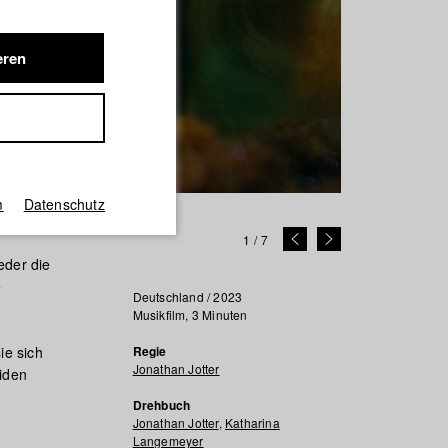
eren
m
Datenschutz
1
/
7
eder die
e
Deutschland / 2023
Musikfilm, 3 Minuten
ie sich
Regie
Jonathan Jotter
iden
Drehbuch
Jonathan Jotter
,
Katharina
Langemeyer