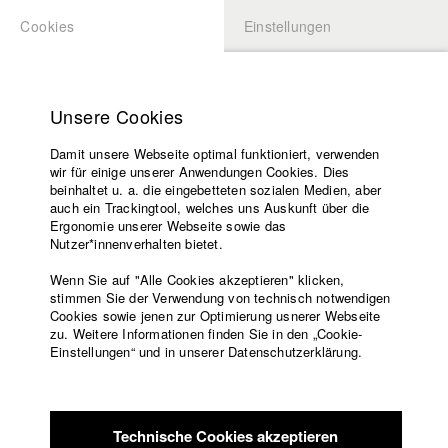
Cookies
Einstellungen
BEWERBUNG
LOGIN
Startseite
Hochschule
Unsere Cookies
Lehrangebot
Damit unsere Webseite optimal funktioniert, verwenden
Lehrende
wir für einige unserer Anwendungen Cookies. Dies
Filme
beinhaltet u. a. die eingebetteten sozialen Medien, aber
auch ein Trackingtool, welches uns Auskunft über die
Presse
Ergonomie unserer Webseite sowie das
Freundeskreis
Nutzer*innenverhalten bietet.
zurück zur Übersicht
Datenbankeintrag
Service
Wenn Sie auf "Alle Cookies akzeptieren" klicken,
stimmen Sie der Verwendung von technisch notwendigen
I LOVE MY #HAIRLEGS
Cookies sowie jenen zur Optimierung usnerer Webseite
zu. Weitere Informationen finden Sie in den „Cookie-
Englisch
Startseite
Einstellungen“ und in unserer Datenschutzerklärung.
I LOVE MY #HAIRLEGS feiert nicht nur auf spielerische Weise
Facebook
Bewerbung
die Schönheit langer Haare auf weiblichen Beinen, sondern
Kontakt
Vorlesungsverzeichnis
auch das sorgenfreie Gefühl etwas zu lieben, das von
Code of
anderen als unangenehm und unattraktiv empfunden wird.
Technische Cookies akzeptieren
Conduct
Vivent les #hairlegs!