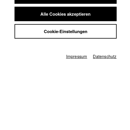
Moritz Schlögell
Summer School
Jobs
Drehbuch
Alle Cookies akzeptieren
Lukas März
,
Karla Other-Schäfer
Kontakt
StuBistroMensa
Kamera
Cookie-Einstellungen
Datenschutzerklärung
Manuel Lübbers
Datensicherheit
Herstellungsleitung
Impressum
Hans-Joachim Köglmeier
Impressum
Datenschutz
Producer
Mirjam Weisflog
Schnitt
Lukas März
Ton
Oliver Meissner
Mischung
Gerhard Auer
Oberbeleuchter/in
Tobias Blickle