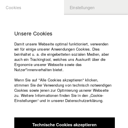
Cookies
Einstellungen
BEWERBUNG
LOGIN
Startseite
Hochschule
Unsere Cookies
Lehrangebot
Damit unsere Webseite optimal funktioniert, verwenden
Lehrende
wir für einige unserer Anwendungen Cookies. Dies
Filme
beinhaltet u. a. die eingebetteten sozialen Medien, aber
auch ein Trackingtool, welches uns Auskunft über die
Presse
Ergonomie unserer Webseite sowie das
Freundeskreis
Nutzer*innenverhalten bietet.
zurück zur Übersicht
Datenbankeintrag
Service
Wenn Sie auf "Alle Cookies akzeptieren" klicken,
stimmen Sie der Verwendung von technisch notwendigen
Little Boxes
Cookies sowie jenen zur Optimierung usnerer Webseite
zu. Weitere Informationen finden Sie in den „Cookie-
Englisch
Startseite
Einstellungen“ und in unserer Datenschutzerklärung.
Facebook
Bewerbung
Deutschland / 2019
Kontakt
Vorlesungsverzeichnis
13 Minuten
Code of
Technische Cookies akzeptieren
Conduct
Regie