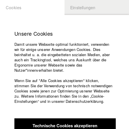
Cookies
Einstellungen
BEWERBUNG
LOGIN
Startseite
Hochschule
Unsere Cookies
Lehrangebot
Damit unsere Webseite optimal funktioniert, verwenden
Lehrende
wir für einige unserer Anwendungen Cookies. Dies
Filme
beinhaltet u. a. die eingebetteten sozialen Medien, aber
auch ein Trackingtool, welches uns Auskunft über die
Presse
Ergonomie unserer Webseite sowie das
Freundeskreis
Nutzer*innenverhalten bietet.
zurück zur Übersicht
Datenbankeintrag
Service
Wenn Sie auf "Alle Cookies akzeptieren" klicken,
stimmen Sie der Verwendung von technisch notwendigen
Mama hen mang - Eine Familie zieht
Cookies sowie jenen zur Optimierung usnerer Webseite
zu. Weitere Informationen finden Sie in den „Cookie-
nach China
Englisch
Startseite
Einstellungen“ und in unserer Datenschutzerklärung.
Facebook
Bewerbung
Fünfköpfige Münchner Familie sucht neue Heimat in China:
Kontakt
Vorlesungsverzeichnis
Wegen einer Versetzung ins Ausland verlässt eine Familie mit
Code of
drei kleinen Kindern ihre deutsche Heimat und wagt einen
Technische Cookies akzeptieren
Conduct
Neuanfang im unbekannten China. Sechs Monate hat die