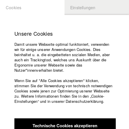
Cookies
Einstellungen
BEWERBUNG
LOGIN
Startseite
Hochschule
Unsere Cookies
Lehrangebot
Damit unsere Webseite optimal funktioniert, verwenden
Lehrende
wir für einige unserer Anwendungen Cookies. Dies
Filme
beinhaltet u. a. die eingebetteten sozialen Medien, aber
auch ein Trackingtool, welches uns Auskunft über die
Presse
Ergonomie unserer Webseite sowie das
Freundeskreis
Nutzer*innenverhalten bietet.
zurück zur Übersicht
Datenbankeintrag
Service
Wenn Sie auf "Alle Cookies akzeptieren" klicken,
stimmen Sie der Verwendung von technisch notwendigen
Nadia, Nadie
Cookies sowie jenen zur Optimierung usnerer Webseite
zu. Weitere Informationen finden Sie in den „Cookie-
Englisch
Startseite
Einstellungen“ und in unserer Datenschutzerklärung.
Nadia ist eine Frau ohne Mann. Für sie sind ihre fünf Töchter
Facebook
Bewerbung
besser als fünfzig arabische Männer.
Kontakt
Vorlesungsverzeichnis
Code of
Technische Cookies akzeptieren
Conduct