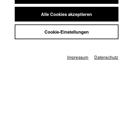
Summer School
Jobs
Deutschland / 2007
Alle Cookies akzeptieren
Dokumentarfilm, Biographie/Portrait, 11 Minuten
Kontakt
StuBistroMensa
Regie
Cookie-Einstellungen
Nuria Gómez Garrido
Datenschutzerklärung
Datensicherheit
Drehbuch
Impressum
Nuria Gómez Garrido
Impressum
Datenschutz
Kamera
Denis D. Lüthi
Darsteller/in
Nadia Ghannam
Herstellungsleitung
Natalie Lambsdorff
Ton
Silvia Wolkan
Mischung
Gerhard Auer