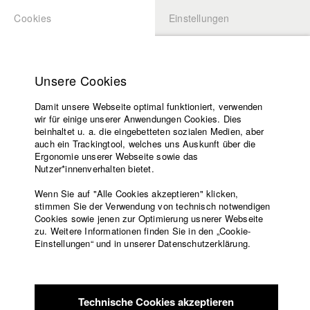
Cookies
Einstellungen
BEWERBUNG
LOGIN
Startseite
Hochschule
Unsere Cookies
Lehrangebot
Damit unsere Webseite optimal funktioniert, verwenden
Lehrende
wir für einige unserer Anwendungen Cookies. Dies
Filme
beinhaltet u. a. die eingebetteten sozialen Medien, aber
auch ein Trackingtool, welches uns Auskunft über die
Presse
Ergonomie unserer Webseite sowie das
Freundeskreis
zurück zur Übersicht
Kontakt Filmemacher
Nutzer*innenverhalten bietet.
Service
Datenbankeintrag
Wenn Sie auf "Alle Cookies akzeptieren" klicken,
stimmen Sie der Verwendung von technisch notwendigen
Cookies sowie jenen zur Optimierung usnerer Webseite
Raumstation
zu. Weitere Informationen finden Sie in den „Cookie-
Englisch
Startseite
Einstellungen“ und in unserer Datenschutzerklärung.
Facebook
Bewerbung
„Eine Welt der einsamen Individualität, der Durchreise“. (Marc
Kontakt
Vorlesungsverzeichnis
Augé)
Code of
Eine Raum-Station. Menschen kreuzen sich, für einen kurzen
Technische Cookies akzeptieren
Conduct
Moment. Sie warten auf ihren Heimflug. Wie verbringen sie