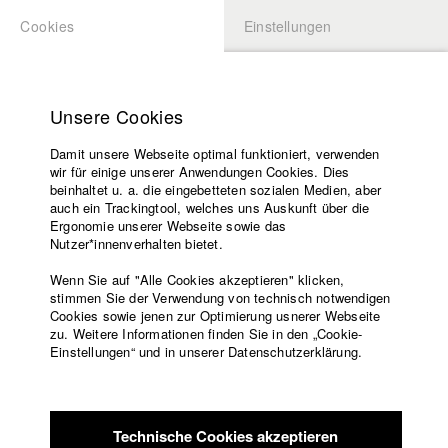
Cookies
Einstellungen
BEWERBUNG
LOGIN
Startseite
zurück zur Übersicht
Datenbankeintrag
Hochschule
Unsere Cookies
Lehrangebot
Saur und der Tod
Damit unsere Webseite optimal funktioniert, verwenden
Lehrende
wir für einige unserer Anwendungen Cookies. Dies
Filme
beinhaltet u. a. die eingebetteten sozialen Medien, aber
auch ein Trackingtool, welches uns Auskunft über die
Presse
Deutschland / 2013
Ergonomie unserer Webseite sowie das
Dokumentarfilm, 10 Minuten
Freundeskreis
Nutzer*innenverhalten bietet.
Service
Regie
Wenn Sie auf "Alle Cookies akzeptieren" klicken,
Timo Baer
stimmen Sie der Verwendung von technisch notwendigen
Cookies sowie jenen zur Optimierung usnerer Webseite
Drehbuch
zu. Weitere Informationen finden Sie in den „Cookie-
Englisch
Startseite
Stefan Dworak
Einstellungen“ und in unserer Datenschutzerklärung.
Facebook
Bewerbung
Herstellungsleitung
Kontakt
Vorlesungsverzeichnis
Anna Katharina Brehm
Code of
Technische Cookies akzeptieren
Producer
Conduct