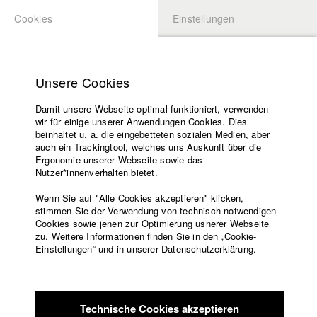
Cookies
Einstellungen
BEWERBUNG
LOGIN
Startseite
Hochschule
Unsere Cookies
Lehrangebot
Damit unsere Webseite optimal funktioniert, verwenden
Lehrende
wir für einige unserer Anwendungen Cookies. Dies
Filme
beinhaltet u. a. die eingebetteten sozialen Medien, aber
auch ein Trackingtool, welches uns Auskunft über die
Presse
Ergonomie unserer Webseite sowie das
Freundeskreis
Nutzer*innenverhalten bietet.
zurück zur Übersicht
Datenbankeintrag
Service
Wenn Sie auf "Alle Cookies akzeptieren" klicken,
stimmen Sie der Verwendung von technisch notwendigen
SeaLegacy: Traditions
Cookies sowie jenen zur Optimierung usnerer Webseite
zu. Weitere Informationen finden Sie in den „Cookie-
Englisch
Startseite
Einstellungen“ und in unserer Datenschutzerklärung.
Lara reflektiert über ihre Kindheitserlebnisse mit ihrem Vater
Facebook
Bewerbung
auf der Jagd.
Kontakt
Vorlesungsverzeichnis
Code of
Deutschland / 2019
Technische Cookies akzeptieren
Conduct
Werbefilm, Drama, 2 Minuten