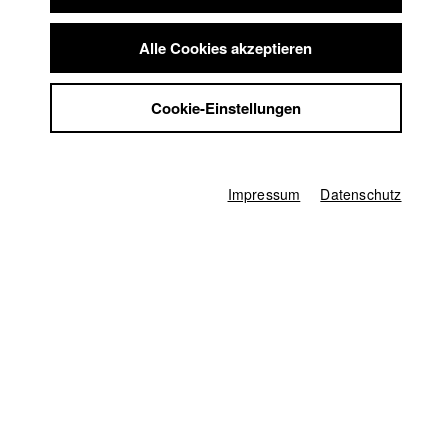
Summer School
Regie
Jobs
Alle Cookies akzeptieren
Nancy Camaldo
Kontakt
Produzent/in
StuBistroMensa
Cookie-Einstellungen
Natalie Hölzel
,
Sandra Hölzel
Datenschutzerklärung
Datensicherheit
Drehbuch
Nancy Camaldo
Impressum
Impressum
Datenschutz
Kamera
Tilmann Wittneben (Deutschland)
,
Pius Neumaier (Portugal)
,
Tim
Teichmann (Drohnenpilot)
,
Natalia Mamaj (Tieraufnahmen Deutschland)
Hauptdarsteller/in
Christina Baumer
,
Christian Heiner Wolf
,
Leoni Ignatiadou
Herstellungsleitung
Anna Katharina Brehm
Schnitt
Alexander Menkö
Mischung