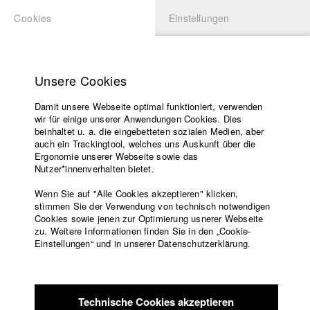
Cookies
Einstellungen
BEWERBUNG
LOGIN
Startseite
zurück zur Übersicht
Datenbankeintrag
Hochschule
Unsere Cookies
Lehrangebot
Smile Eyes
Damit unsere Webseite optimal funktioniert, verwenden
Lehrende
wir für einige unserer Anwendungen Cookies. Dies
Filme
beinhaltet u. a. die eingebetteten sozialen Medien, aber
auch ein Trackingtool, welches uns Auskunft über die
Presse
2006
Ergonomie unserer Webseite sowie das
Freundeskreis
Nutzer*innenverhalten bietet.
Regie
Service
Torben Liebrecht
Wenn Sie auf "Alle Cookies akzeptieren" klicken,
stimmen Sie der Verwendung von technisch notwendigen
Produktionsleiter/in
Cookies sowie jenen zur Optimierung usnerer Webseite
Said & Kruse
zu. Weitere Informationen finden Sie in den „Cookie-
Englisch
Startseite
Einstellungen“ und in unserer Datenschutzerklärung.
FSK Bewertung
Facebook
Bewerbung
keine Angabe
Kontakt
Vorlesungsverzeichnis
Code of
Technische Cookies akzeptieren
Conduct