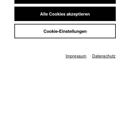
Startseite
Summer School
Bewerbung
Jobs
Vorlesungsverzeichnis
Alle Cookies akzeptieren
Code of Conduct
Kontakt
Summer School
StuBistroMensa
Jobs
Cookie-Einstellungen
Kontakt
Datenschutzerklärung
StuBistroMensa
Datensicherheit
Englisch
Datenschutzerklärung
Impressum
Suche
Datensicherheit
Facebook
Impressum
Impressum
Datenschutz