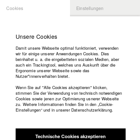
Cookies
Einstellungen
BEWERBUNG
LOGIN
Startseite
Hochschule
Unsere Cookies
Lehrangebot
Damit unsere Webseite optimal funktioniert, verwenden
Lehrende
wir für einige unserer Anwendungen Cookies. Dies
Filme
beinhaltet u. a. die eingebetteten sozialen Medien, aber
auch ein Trackingtool, welches uns Auskunft über die
Presse
Ergonomie unserer Webseite sowie das
Freundeskreis
Nutzer*innenverhalten bietet.
zurück zur Übersicht
Datenbankeintrag
Service
Wenn Sie auf "Alle Cookies akzeptieren" klicken,
stimmen Sie der Verwendung von technisch notwendigen
The Fuel of Life
Cookies sowie jenen zur Optimierung usnerer Webseite
zu. Weitere Informationen finden Sie in den „Cookie-
Englisch
Startseite
Einstellungen“ und in unserer Datenschutzerklärung.
Der Krieg gegen Terror beherrscht den Globus. Die Medien
Facebook
Bewerbung
bombardieren uns mit Propaganda: Islam ist Terror. Ein junger
Kontakt
Vorlesungsverzeichnis
Muslim steht unter Beobachtung. Fühlt nur er die gewaltige
Code of
Anspannung in seinem verschlafenen Dorf?
Technische Cookies akzeptieren
Conduct
Internetseite