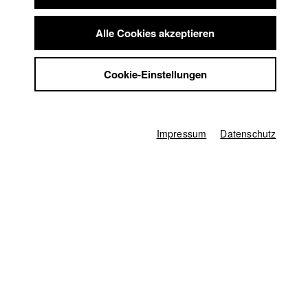
Summer School
Jobs
Alle Cookies akzeptieren
Kontakt
StuBistroMensa
Cookie-Einstellungen
2007
Datenschutzerklärung
Alternativer Content, 13 Minuten
Datensicherheit
Regie
Impressum
Damian John Harper
Impressum
Datenschutz
Drehbuch
Damian John Harper
,
Sedat Aslan
Kamera
Kaspar Kaven
Darsteller/in
Nusret Toplar
,
Elá Zengin
,
Sebahat Ünal
,
Kero Ünal
Herstellungsleitung
Natalie Lambsdorff
Produktionsleiter/in