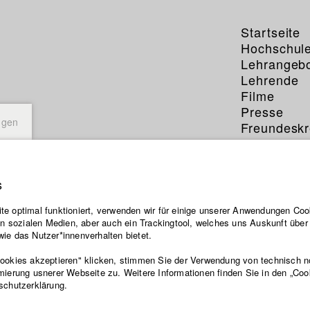
Startseite
Hochschul
Lehrangeb
Lehrende
Filme
Presse
ngen
Freundeskr
Service
s
e optimal funktioniert, verwenden wir für einige unserer Anwendungen Cook
ten sozialen Medien, aber auch ein Trackingtool, welches uns Auskunft übe
ie das Nutzer*innenverhalten bietet.
Cookies akzeptieren" klicken, stimmen Sie der Verwendung von technisch 
mierung usnerer Webseite zu. Weitere Informationen finden Sie in den „Coo
schutzerklärung.