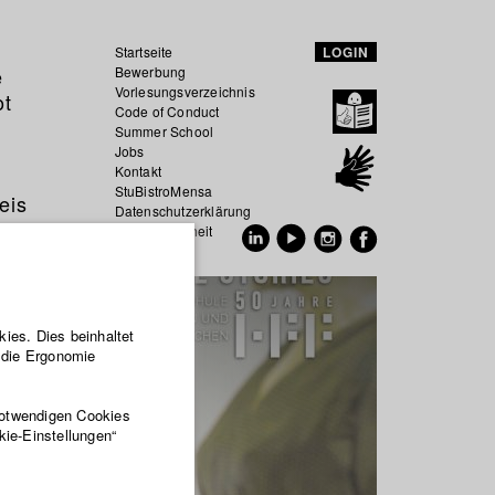
Startseite
LOGIN
e
Bewerbung
Vorlesungsverzeichnis
ot
Code of Conduct
Summer School
Jobs
Kontakt
StuBistroMensa
eis
Datenschutzerklärung
Datensicherheit
EN
DE
ies. Dies beinhaltet
r die Ergonomie
notwendigen Cookies
kie-Einstellungen“