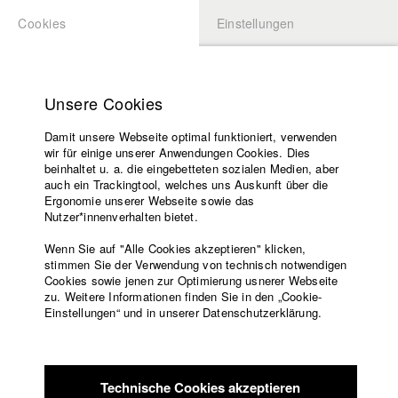
Cookies
Einstellungen
BEWERBUNG
LOGIN
Startseite
Hochschule
Unsere Cookies
Lehrangebot
Damit unsere Webseite optimal funktioniert, verwenden
Lehrende
Studierende / Alumni
wir für einige unserer Anwendungen Cookies. Dies
Filme
beinhaltet u. a. die eingebetteten sozialen Medien, aber
auch ein Trackingtool, welches uns Auskunft über die
Presse
Ergonomie unserer Webseite sowie das
Katharina Ludwig
Freundeskreis
Nutzer*innenverhalten bietet.
Service
Wenn Sie auf "Alle Cookies akzeptieren" klicken,
Abt. III - Kino- und Fernsehfilm |
Jahrgang 2007
stimmen Sie der Verwendung von technisch notwendigen
Cookies sowie jenen zur Optimierung usnerer Webseite
zu. Weitere Informationen finden Sie in den „Cookie-
Englisch
Startseite
Einstellungen“ und in unserer Datenschutzerklärung.
Moritz Hoffmann
Facebook
Bewerbung
Kontakt
Vorlesungsverzeichnis
Abt. III - Kino- und Fernsehfilm |
Jahrgang 2021
Code of
Technische Cookies akzeptieren
Conduct