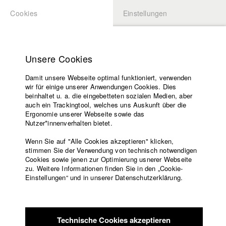
Cookies
Einstellungen
BEWERBUNG
LOGIN
Startseite
Hochschule
Unsere Cookies
Lehrangebot
Damit unsere Webseite optimal funktioniert, verwenden
Lehrende
Studierende / Alumni
wir für einige unserer Anwendungen Cookies. Dies
Filme
beinhaltet u. a. die eingebetteten sozialen Medien, aber
auch ein Trackingtool, welches uns Auskunft über die
Presse
Ergonomie unserer Webseite sowie das
Katharina Ludwig
Freundeskreis
Nutzer*innenverhalten bietet.
Service
Wenn Sie auf "Alle Cookies akzeptieren" klicken,
Abt. III - Kino- und Fernsehfilm |
Jahrgang 2007
stimmen Sie der Verwendung von technisch notwendigen
Cookies sowie jenen zur Optimierung usnerer Webseite
zu. Weitere Informationen finden Sie in den „Cookie-
Englisch
Startseite
Einstellungen“ und in unserer Datenschutzerklärung.
Moritz Hoffmann
Facebook
Bewerbung
Kontakt
Vorlesungsverzeichnis
Abt. III - Kino- und Fernsehfilm |
Jahrgang 2021
Code of
Technische Cookies akzeptieren
Conduct