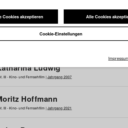
e Cookies akzeptieren
Alle Cookies akzepti
nde / Alumni
Cookie-Einstellungen
g
h
i
j
k
l
m
n
o
p
q
r
s
t
u
v
w
x
y
z
Alle
Impressu
Katharina Ludwig
t. III - Kino- und Fernsehfilm |
Jahrgang 2007
Moritz Hoffmann
t. III - Kino- und Fernsehfilm |
Jahrgang 2021