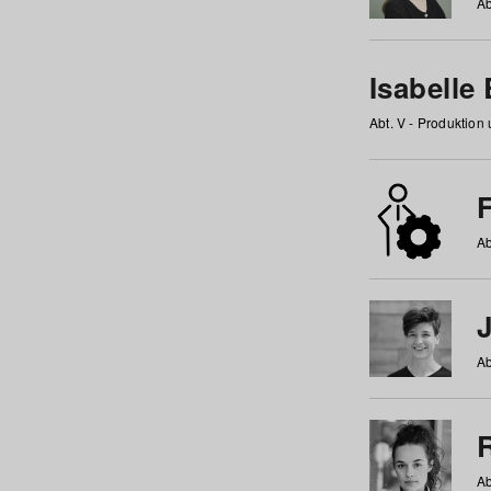
Ab
Isabelle
Abt. V - Produktion
F
Ab
Ab
Ab