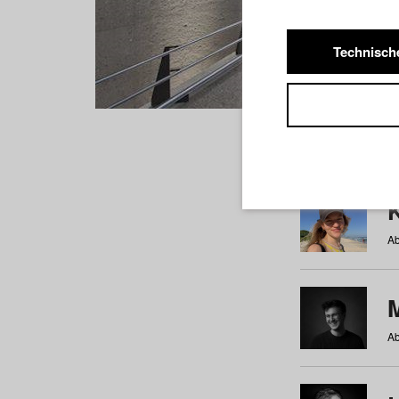
Technisch
Studiere
a
b
c
d
e
f
Ab
Ab