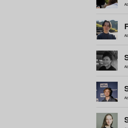
Ab
Ab
Ab
S
Ab