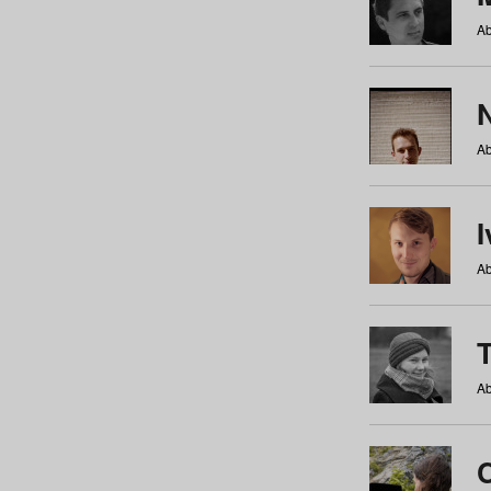
Ab
N
Ab
Ab
Ab