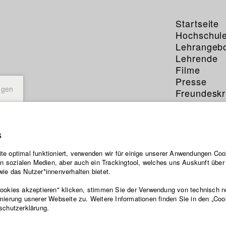
Startseite
Hochschul
Lehrangeb
Lehrende
Filme
Presse
ngen
Freundeskr
Service
s
e optimal funktioniert, verwenden wir für einige unserer Anwendungen Cook
ten sozialen Medien, aber auch ein Trackingtool, welches uns Auskunft übe
ie das Nutzer*innenverhalten bietet.
Cookies akzeptieren" klicken, stimmen Sie der Verwendung von technisch 
mierung usnerer Webseite zu. Weitere Informationen finden Sie in den „Coo
schutzerklärung.