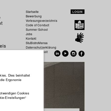
Startseite
LOGIN
e
Bewerbung
Vorlesungsverzeichnis
ot
Code of Conduct
Summer School
Jobs
Kontakt
StuBistroMensa
eis
Datenschutzerklärung
Datensicherheit
EN
DE
ies. Dies beinhaltet
r die Ergonomie
notwendigen Cookies
kie-Einstellungen“