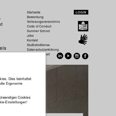
Startseite
LOGIN
e
Bewerbung
Vorlesungsverzeichnis
ot
Code of Conduct
Summer School
Jobs
Kontakt
StuBistroMensa
eis
Datenschutzerklärung
Datensicherheit
EN
DE
ies. Dies beinhaltet
r die Ergonomie
notwendigen Cookies
kie-Einstellungen“