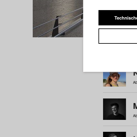
Technisch
Studiere
a
b
c
d
e
f
Ab
Ab