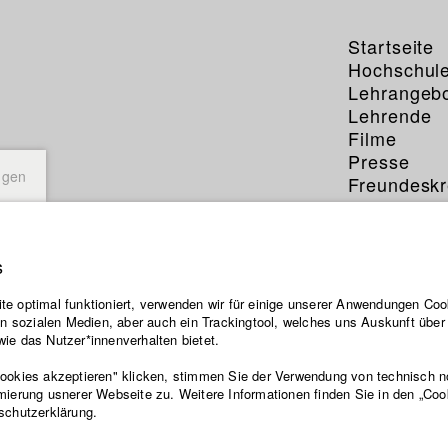
Startseite
Hochschul
Lehrangeb
Lehrende
Filme
Presse
ngen
Freundeskr
Service
s
e optimal funktioniert, verwenden wir für einige unserer Anwendungen Cook
ten sozialen Medien, aber auch ein Trackingtool, welches uns Auskunft übe
ie das Nutzer*innenverhalten bietet.
Cookies akzeptieren" klicken, stimmen Sie der Verwendung von technisch 
mierung usnerer Webseite zu. Weitere Informationen finden Sie in den „Coo
schutzerklärung.