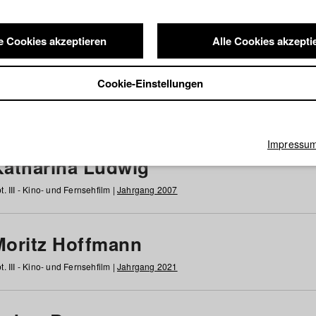
e Cookies akzeptieren
Alle Cookies akzepti
nde / Alumni
Cookie-Einstellungen
g
h
i
j
k
l
m
n
o
p
q
r
s
t
u
v
w
x
y
z
Alle
Impressu
Katharina Ludwig
t. III - Kino- und Fernsehfilm |
Jahrgang 2007
Moritz Hoffmann
t. III - Kino- und Fernsehfilm |
Jahrgang 2021