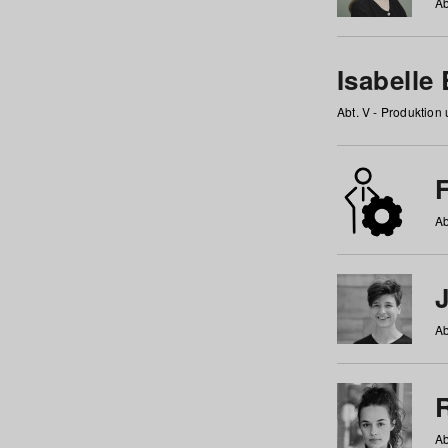
Ab
Isabelle
Abt. V - Produktion
F
Ab
Ab
Ab