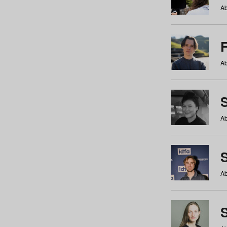
Ab
Ab
Ab
S
Ab