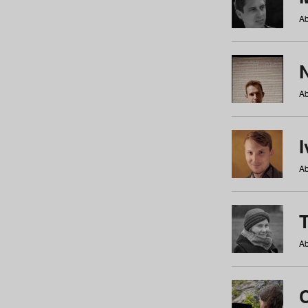
Ab
N
Ab
Ab
Ab