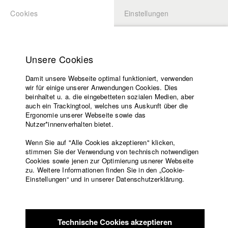
Cookies
Einstellungen
BEWERBUNG
LOGIN
Startseite
Hochschule
Unsere Cookies
Lehrangebot
Damit unsere Webseite optimal funktioniert, verwenden
Lehrende
Studierende / Alumni
wir für einige unserer Anwendungen Cookies. Dies
Filme
beinhaltet u. a. die eingebetteten sozialen Medien, aber
auch ein Trackingtool, welches uns Auskunft über die
Presse
Ergonomie unserer Webseite sowie das
Katharina Ludwig
Freundeskreis
Nutzer*innenverhalten bietet.
Service
Wenn Sie auf "Alle Cookies akzeptieren" klicken,
Abt. III - Kino- und Fernsehfilm |
Jahrgang 2007
stimmen Sie der Verwendung von technisch notwendigen
Cookies sowie jenen zur Optimierung usnerer Webseite
zu. Weitere Informationen finden Sie in den „Cookie-
Englisch
Startseite
Einstellungen“ und in unserer Datenschutzerklärung.
Moritz Hoffmann
Facebook
Bewerbung
Kontakt
Vorlesungsverzeichnis
Abt. III - Kino- und Fernsehfilm |
Jahrgang 2021
Code of
Technische Cookies akzeptieren
Conduct