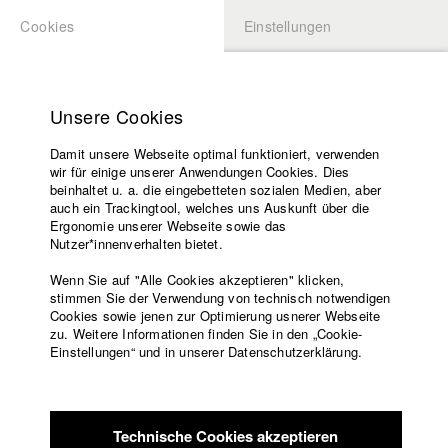
Cookies
Einstellungen
BEWERBUNG
LOGIN
Startseite
Hochschule
Unsere Cookies
Lehrangebot
Damit unsere Webseite optimal funktioniert, verwenden
Lehrende
Studierende / Alumni
wir für einige unserer Anwendungen Cookies. Dies
Filme
beinhaltet u. a. die eingebetteten sozialen Medien, aber
auch ein Trackingtool, welches uns Auskunft über die
Presse
Ergonomie unserer Webseite sowie das
Katharina Ludwig
Freundeskreis
Nutzer*innenverhalten bietet.
Service
Wenn Sie auf "Alle Cookies akzeptieren" klicken,
Abt. III - Kino- und Fernsehfilm |
Jahrgang 2007
stimmen Sie der Verwendung von technisch notwendigen
Cookies sowie jenen zur Optimierung usnerer Webseite
zu. Weitere Informationen finden Sie in den „Cookie-
Englisch
Startseite
Einstellungen“ und in unserer Datenschutzerklärung.
Moritz Hoffmann
Facebook
Bewerbung
Kontakt
Vorlesungsverzeichnis
Abt. III - Kino- und Fernsehfilm |
Jahrgang 2021
Code of
Technische Cookies akzeptieren
Conduct