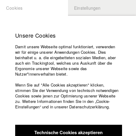
Cookies
Einstellungen
BEWERBUNG
LOGIN
Startseite
Hochschule
Unsere Cookies
Lehrangebot
Damit unsere Webseite optimal funktioniert, verwenden
Lehrende
Studierende / Alumni
wir für einige unserer Anwendungen Cookies. Dies
Filme
beinhaltet u. a. die eingebetteten sozialen Medien, aber
auch ein Trackingtool, welches uns Auskunft über die
Presse
Ergonomie unserer Webseite sowie das
Katharina Ludwig
Freundeskreis
Nutzer*innenverhalten bietet.
Service
Wenn Sie auf "Alle Cookies akzeptieren" klicken,
Abt. III - Kino- und Fernsehfilm |
Jahrgang 2007
stimmen Sie der Verwendung von technisch notwendigen
Cookies sowie jenen zur Optimierung usnerer Webseite
zu. Weitere Informationen finden Sie in den „Cookie-
Englisch
Startseite
Einstellungen“ und in unserer Datenschutzerklärung.
Moritz Hoffmann
Facebook
Bewerbung
Kontakt
Vorlesungsverzeichnis
Abt. III - Kino- und Fernsehfilm |
Jahrgang 2021
Code of
Technische Cookies akzeptieren
Conduct