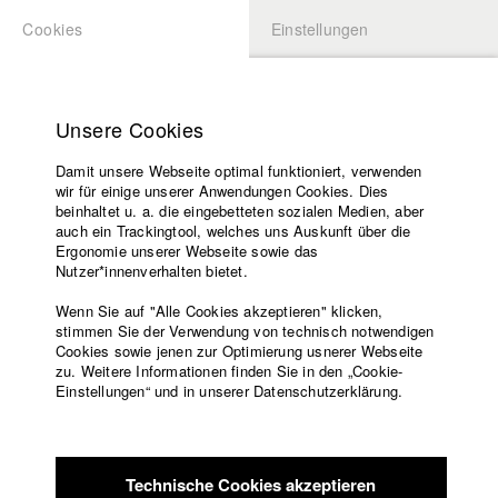
Cookies
Einstellungen
BEWERBUNG
LOGIN
Startseite
Hochschule
Unsere Cookies
Lehrangebot
Damit unsere Webseite optimal funktioniert, verwenden
Lehrende
Studierende / Alumni
wir für einige unserer Anwendungen Cookies. Dies
Filme
beinhaltet u. a. die eingebetteten sozialen Medien, aber
auch ein Trackingtool, welches uns Auskunft über die
Presse
Ergonomie unserer Webseite sowie das
Katharina Ludwig
Freundeskreis
Nutzer*innenverhalten bietet.
Service
Wenn Sie auf "Alle Cookies akzeptieren" klicken,
Abt. III - Kino- und Fernsehfilm |
Jahrgang 2007
stimmen Sie der Verwendung von technisch notwendigen
Cookies sowie jenen zur Optimierung usnerer Webseite
zu. Weitere Informationen finden Sie in den „Cookie-
Englisch
Startseite
Einstellungen“ und in unserer Datenschutzerklärung.
Moritz Hoffmann
Facebook
Bewerbung
Kontakt
Vorlesungsverzeichnis
Abt. III - Kino- und Fernsehfilm |
Jahrgang 2021
Code of
Technische Cookies akzeptieren
Conduct