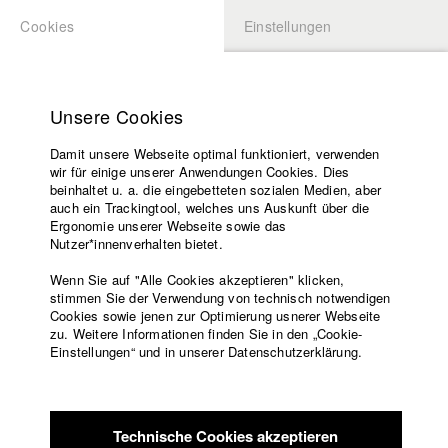
Cookies
Einstellungen
BEWERBUNG
LOGIN
Startseite
Hochschule
Unsere Cookies
Lehrangebot
Damit unsere Webseite optimal funktioniert, verwenden
Lehrende
Studierende / Alumni
wir für einige unserer Anwendungen Cookies. Dies
Filme
beinhaltet u. a. die eingebetteten sozialen Medien, aber
auch ein Trackingtool, welches uns Auskunft über die
Presse
Ergonomie unserer Webseite sowie das
Katharina Ludwig
Freundeskreis
Nutzer*innenverhalten bietet.
Service
Wenn Sie auf "Alle Cookies akzeptieren" klicken,
Abt. III - Kino- und Fernsehfilm |
Jahrgang 2007
stimmen Sie der Verwendung von technisch notwendigen
Cookies sowie jenen zur Optimierung usnerer Webseite
zu. Weitere Informationen finden Sie in den „Cookie-
Englisch
Startseite
Einstellungen“ und in unserer Datenschutzerklärung.
Moritz Hoffmann
Facebook
Bewerbung
Kontakt
Vorlesungsverzeichnis
Abt. III - Kino- und Fernsehfilm |
Jahrgang 2021
Code of
Technische Cookies akzeptieren
Conduct