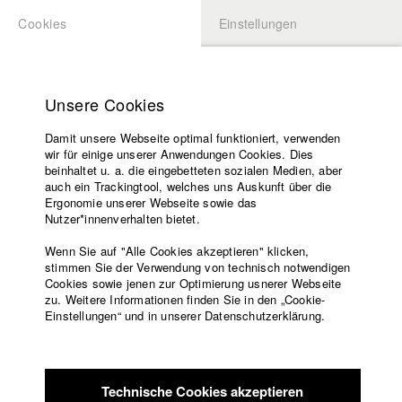
Cookies
Einstellungen
BEWERBUNG
LOGIN
Startseite
Hochschule
Unsere Cookies
Lehrangebot
Damit unsere Webseite optimal funktioniert, verwenden
Lehrende
Studierende / Alumni
wir für einige unserer Anwendungen Cookies. Dies
Filme
beinhaltet u. a. die eingebetteten sozialen Medien, aber
auch ein Trackingtool, welches uns Auskunft über die
Presse
Ergonomie unserer Webseite sowie das
Katharina Ludwig
Freundeskreis
Nutzer*innenverhalten bietet.
Service
Wenn Sie auf "Alle Cookies akzeptieren" klicken,
Abt. III - Kino- und Fernsehfilm |
Jahrgang 2007
stimmen Sie der Verwendung von technisch notwendigen
Cookies sowie jenen zur Optimierung usnerer Webseite
zu. Weitere Informationen finden Sie in den „Cookie-
Englisch
Startseite
Einstellungen“ und in unserer Datenschutzerklärung.
Moritz Hoffmann
Facebook
Bewerbung
Kontakt
Vorlesungsverzeichnis
Abt. III - Kino- und Fernsehfilm |
Jahrgang 2021
Code of
Technische Cookies akzeptieren
Conduct