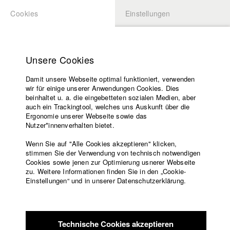
Cookies
Einstellungen
BEWERBUNG
LOGIN
Startseite
Hochschule
Unsere Cookies
Lehrangebot
Damit unsere Webseite optimal funktioniert, verwenden
Lehrende
Studierende / Alumni
wir für einige unserer Anwendungen Cookies. Dies
Filme
beinhaltet u. a. die eingebetteten sozialen Medien, aber
auch ein Trackingtool, welches uns Auskunft über die
Presse
Ergonomie unserer Webseite sowie das
Katharina Ludwig
Freundeskreis
Nutzer*innenverhalten bietet.
Service
Wenn Sie auf "Alle Cookies akzeptieren" klicken,
Abt. III - Kino- und Fernsehfilm |
Jahrgang 2007
stimmen Sie der Verwendung von technisch notwendigen
Cookies sowie jenen zur Optimierung usnerer Webseite
zu. Weitere Informationen finden Sie in den „Cookie-
Englisch
Startseite
Einstellungen“ und in unserer Datenschutzerklärung.
Moritz Hoffmann
Facebook
Bewerbung
Kontakt
Vorlesungsverzeichnis
Abt. III - Kino- und Fernsehfilm |
Jahrgang 2021
Code of
Technische Cookies akzeptieren
Conduct