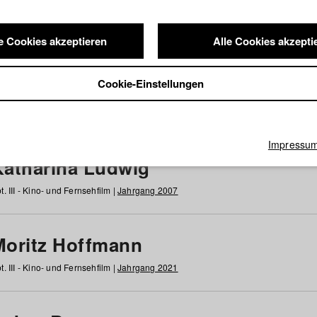
e Cookies akzeptieren
Alle Cookies akzepti
nde / Alumni
Cookie-Einstellungen
g
h
i
j
k
l
m
n
o
p
q
r
s
t
u
v
w
x
y
z
Alle
Impressu
Katharina Ludwig
t. III - Kino- und Fernsehfilm |
Jahrgang 2007
Moritz Hoffmann
t. III - Kino- und Fernsehfilm |
Jahrgang 2021