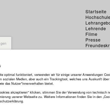
Startseite
Hochschul
Lehrangeb
Lehrende
Filme
Presse
ngen
Freundeskr
Service
s
e optimal funktioniert, verwenden wir für einige unserer Anwendungen Cook
ten sozialen Medien, aber auch ein Trackingtool, welches uns Auskunft übe
ie das Nutzer*innenverhalten bietet.
Cookies akzeptieren" klicken, stimmen Sie der Verwendung von technisch 
mierung usnerer Webseite zu. Weitere Informationen finden Sie in den „Coo
schutzerklärung.