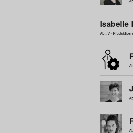
Ab
Isabelle
Abt. V - Produktion
F
Ab
Ab
Ab