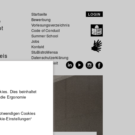
Startseite
LOGIN
e
Bewerbung
Vorlesungsverzeichnis
ot
Code of Conduct
Summer School
Jobs
Kontakt
StuBistroMensa
eis
Datenschutzerklärung
Datensicherheit
EN
DE
ies. Dies beinhaltet
r die Ergonomie
notwendigen Cookies
kie-Einstellungen“