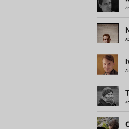
Ab
N
Ab
Ab
Ab