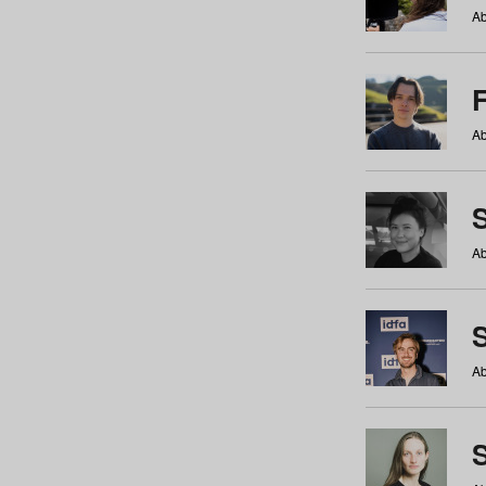
Ab
Ab
Ab
S
Ab