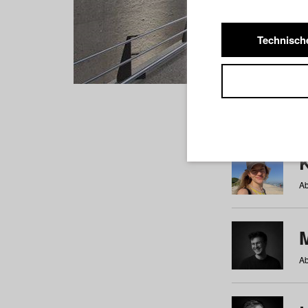
Technisch
Studiere
a
b
c
d
e
f
Ab
Ab