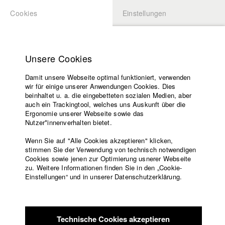
Cookies
Einstellungen
BEWERBUNG
LOGIN
Startseite
Hochschule
Unsere Cookies
Lehrangebot
Damit unsere Webseite optimal funktioniert, verwenden
Lehrende
Studierende / Alumni
wir für einige unserer Anwendungen Cookies. Dies
Filme
beinhaltet u. a. die eingebetteten sozialen Medien, aber
auch ein Trackingtool, welches uns Auskunft über die
Presse
Ergonomie unserer Webseite sowie das
Katharina Ludwig
Freundeskreis
Nutzer*innenverhalten bietet.
Service
Wenn Sie auf "Alle Cookies akzeptieren" klicken,
Abt. III - Kino- und Fernsehfilm |
Jahrgang 2007
stimmen Sie der Verwendung von technisch notwendigen
Cookies sowie jenen zur Optimierung usnerer Webseite
zu. Weitere Informationen finden Sie in den „Cookie-
Englisch
Startseite
Einstellungen“ und in unserer Datenschutzerklärung.
Moritz Hoffmann
Facebook
Bewerbung
Kontakt
Vorlesungsverzeichnis
Abt. III - Kino- und Fernsehfilm |
Jahrgang 2021
Code of
Technische Cookies akzeptieren
Conduct