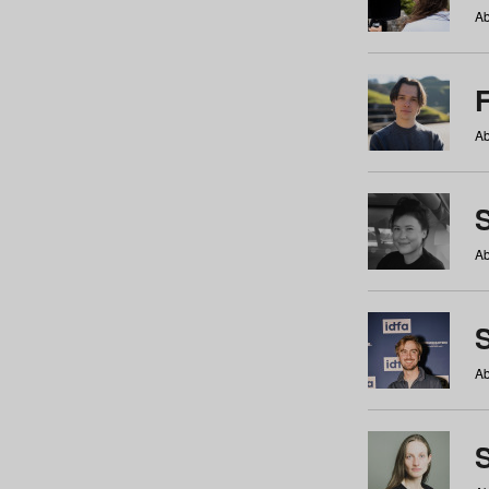
Ab
Ab
Ab
S
Ab