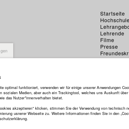
Startseite
Hochschul
Lehrangeb
Lehrende
Filme
Presse
ngen
Freundeskr
Service
s
e optimal funktioniert, verwenden wir für einige unserer Anwendungen Cook
ten sozialen Medien, aber auch ein Trackingtool, welches uns Auskunft übe
ie das Nutzer*innenverhalten bietet.
Cookies akzeptieren" klicken, stimmen Sie der Verwendung von technisch 
mierung usnerer Webseite zu. Weitere Informationen finden Sie in den „Coo
schutzerklärung.