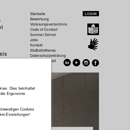
Startseite
LOGIN
e
Bewerbung
Vorlesungsverzeichnis
ot
Code of Conduct
Summer School
Jobs
Kontakt
StuBistroMensa
eis
Datenschutzerklärung
Datensicherheit
EN
DE
ies. Dies beinhaltet
r die Ergonomie
notwendigen Cookies
kie-Einstellungen“