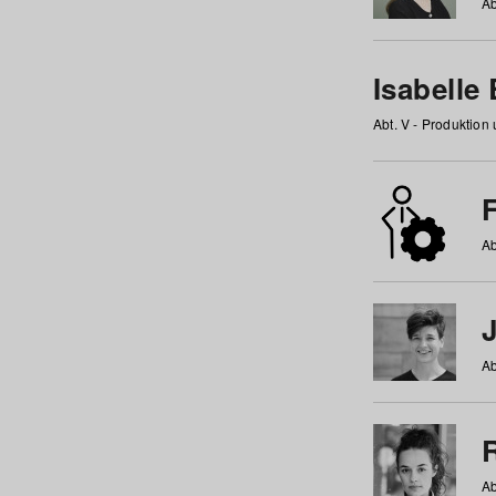
Ab
Isabelle
Abt. V - Produktion
F
Ab
Ab
Ab