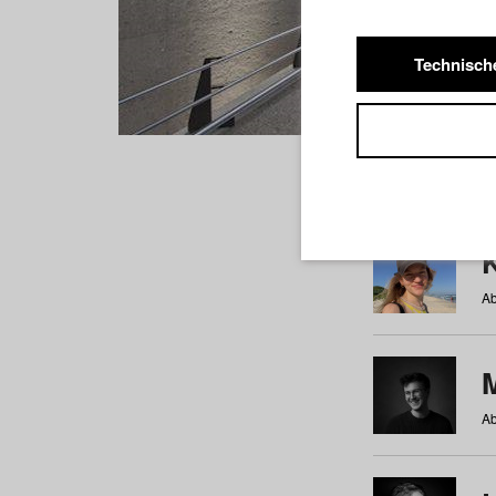
Technisch
Studiere
a
b
c
d
e
f
Ab
Ab