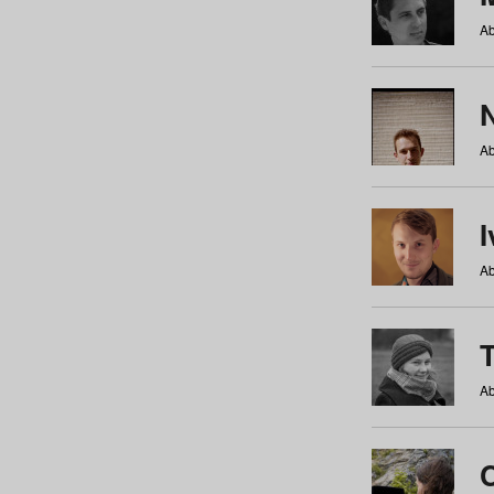
Ab
N
Ab
Ab
Ab