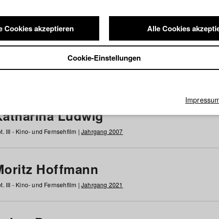
e Cookies akzeptieren
Alle Cookies akzepti
nde / Alumni
Cookie-Einstellungen
g
h
i
j
k
l
m
n
o
p
q
r
s
t
u
v
w
x
y
z
Alle
Impressu
Katharina Ludwig
t. III - Kino- und Fernsehfilm |
Jahrgang 2007
Moritz Hoffmann
t. III - Kino- und Fernsehfilm |
Jahrgang 2021