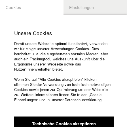
Cookies
Einstellungen
BEWERBUNG
LOGIN
Startseite
Hochschule
Unsere Cookies
Lehrangebot
Damit unsere Webseite optimal funktioniert, verwenden
Lehrende
Studierende / Alumni
wir für einige unserer Anwendungen Cookies. Dies
Filme
beinhaltet u. a. die eingebetteten sozialen Medien, aber
auch ein Trackingtool, welches uns Auskunft über die
Presse
Ergonomie unserer Webseite sowie das
Katharina Ludwig
Freundeskreis
Nutzer*innenverhalten bietet.
Service
Wenn Sie auf "Alle Cookies akzeptieren" klicken,
Abt. III - Kino- und Fernsehfilm |
Jahrgang 2007
stimmen Sie der Verwendung von technisch notwendigen
Cookies sowie jenen zur Optimierung usnerer Webseite
zu. Weitere Informationen finden Sie in den „Cookie-
Englisch
Startseite
Einstellungen“ und in unserer Datenschutzerklärung.
Moritz Hoffmann
Facebook
Bewerbung
Kontakt
Vorlesungsverzeichnis
Abt. III - Kino- und Fernsehfilm |
Jahrgang 2021
Code of
Technische Cookies akzeptieren
Conduct