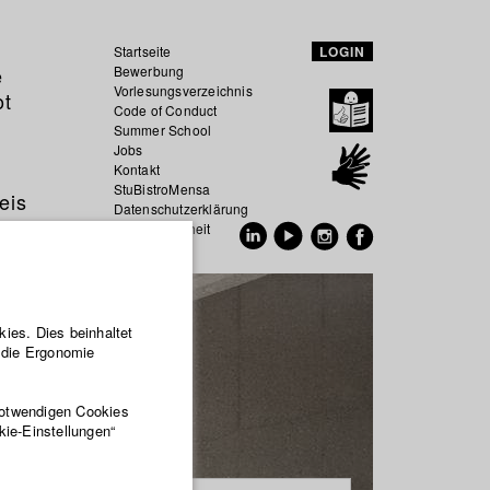
Startseite
LOGIN
e
Bewerbung
Vorlesungsverzeichnis
ot
Code of Conduct
Summer School
Jobs
Kontakt
StuBistroMensa
eis
Datenschutzerklärung
Datensicherheit
EN
DE
ies. Dies beinhaltet
r die Ergonomie
notwendigen Cookies
kie-Einstellungen“