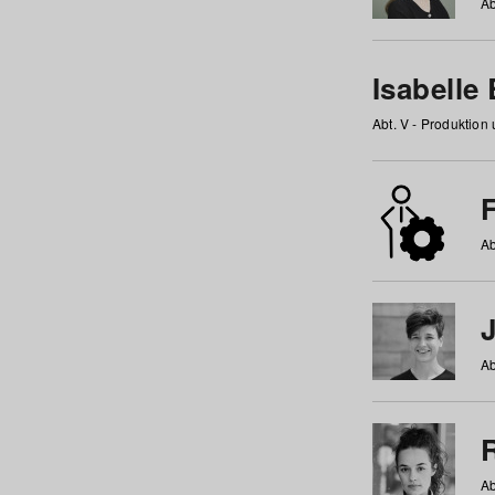
Ab
Isabelle
Abt. V - Produktion
F
Ab
Ab
Ab