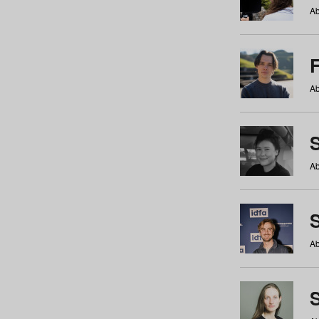
Ab
Ab
Ab
S
Ab