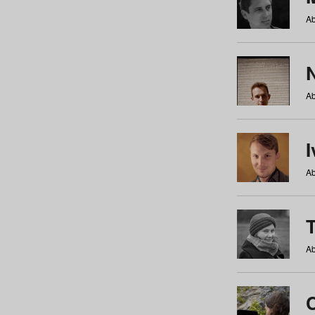
Ab
N
Ab
Ab
Ab