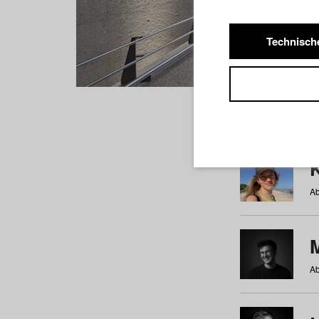
Technisch
Studiere
a
b
c
d
e
f
Ab
Ab