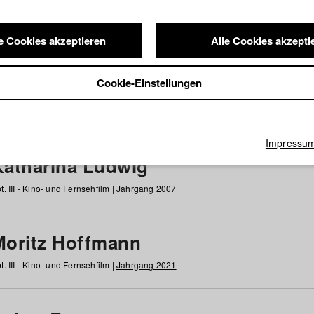
e Cookies akzeptieren
Alle Cookies akzepti
nde / Alumni
Cookie-Einstellungen
g
h
i
j
k
l
m
n
o
p
q
r
s
t
u
v
w
x
y
z
Alle
Impressu
Katharina Ludwig
t. III - Kino- und Fernsehfilm |
Jahrgang 2007
Moritz Hoffmann
t. III - Kino- und Fernsehfilm |
Jahrgang 2021