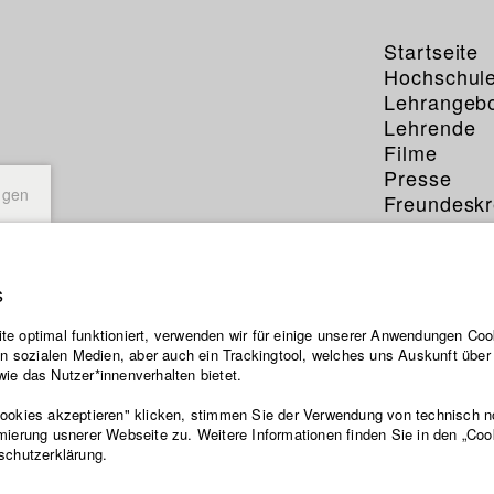
Startseite
Hochschul
Lehrangeb
Lehrende
Filme
Presse
ngen
Freundeskr
Service
s
e optimal funktioniert, verwenden wir für einige unserer Anwendungen Cook
ten sozialen Medien, aber auch ein Trackingtool, welches uns Auskunft übe
ie das Nutzer*innenverhalten bietet.
Cookies akzeptieren" klicken, stimmen Sie der Verwendung von technisch 
mierung usnerer Webseite zu. Weitere Informationen finden Sie in den „Coo
schutzerklärung.