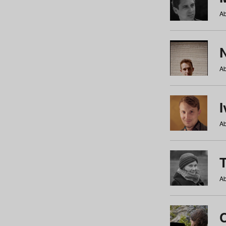
Ab
N
Ab
Ab
Ab