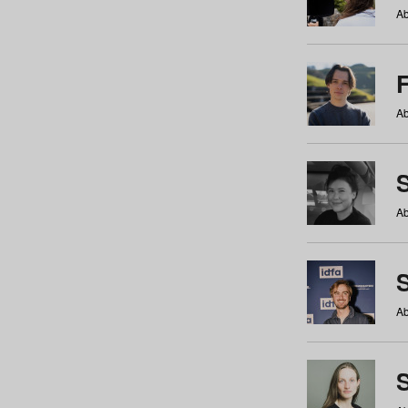
Ab
Ab
Ab
S
Ab