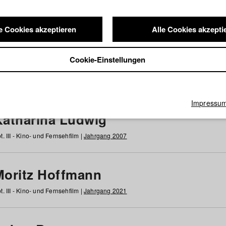
e Cookies akzeptieren
Alle Cookies akzepti
nde / Alumni
Cookie-Einstellungen
g
h
i
j
k
l
m
n
o
p
q
r
s
t
u
v
w
x
y
z
Alle
Impressu
Katharina Ludwig
t. III - Kino- und Fernsehfilm |
Jahrgang 2007
Moritz Hoffmann
t. III - Kino- und Fernsehfilm |
Jahrgang 2021