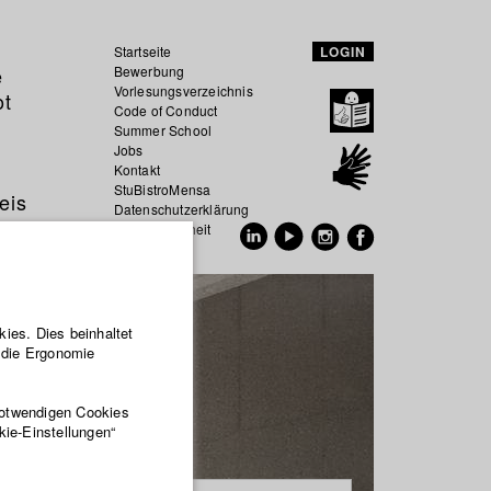
Startseite
LOGIN
e
Bewerbung
Vorlesungsverzeichnis
ot
Code of Conduct
Summer School
Jobs
Kontakt
StuBistroMensa
eis
Datenschutzerklärung
Datensicherheit
EN
DE
ies. Dies beinhaltet
r die Ergonomie
notwendigen Cookies
kie-Einstellungen“