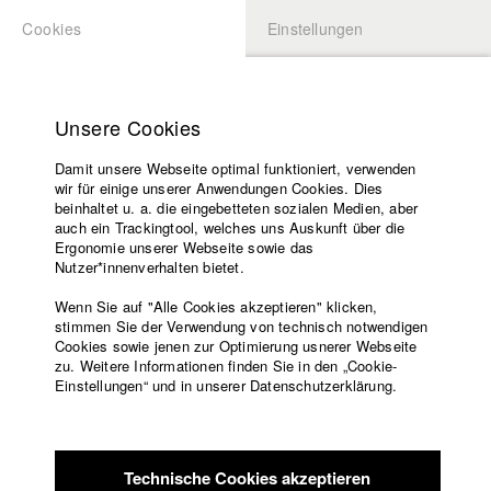
Cookies
Einstellungen
BEWERBUNG
LOGIN
Startseite
Hochschule
Unsere Cookies
Lehrangebot
Damit unsere Webseite optimal funktioniert, verwenden
Lehrende
Studierende / Alumni
wir für einige unserer Anwendungen Cookies. Dies
Filme
beinhaltet u. a. die eingebetteten sozialen Medien, aber
auch ein Trackingtool, welches uns Auskunft über die
Presse
Ergonomie unserer Webseite sowie das
Katharina Ludwig
Freundeskreis
Nutzer*innenverhalten bietet.
Service
Wenn Sie auf "Alle Cookies akzeptieren" klicken,
Abt. III - Kino- und Fernsehfilm |
Jahrgang 2007
stimmen Sie der Verwendung von technisch notwendigen
Cookies sowie jenen zur Optimierung usnerer Webseite
zu. Weitere Informationen finden Sie in den „Cookie-
Englisch
Startseite
Einstellungen“ und in unserer Datenschutzerklärung.
Moritz Hoffmann
Facebook
Bewerbung
Kontakt
Vorlesungsverzeichnis
Abt. III - Kino- und Fernsehfilm |
Jahrgang 2021
Code of
Technische Cookies akzeptieren
Conduct