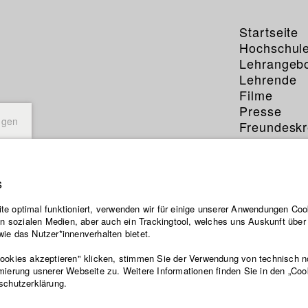
Startseite
Hochschul
Lehrangeb
Lehrende
Filme
Presse
ngen
Freundeskr
Service
s
e Meyer
e optimal funktioniert, verwenden wir für einige unserer Anwendungen Cook
ten sozialen Medien, aber auch ein Trackingtool, welches uns Auskunft übe
ie das Nutzer*innenverhalten bietet.
ion und Medienwirtschaft
Cookies akzeptieren" klicken, stimmen Sie der Verwendung von technisch 
mierung usnerer Webseite zu. Weitere Informationen finden Sie in den „Coo
schutzerklärung.