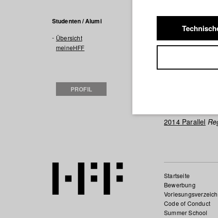
Filme in
Studenten / Alumi
Technisch
Übersicht
2019 Blei
Regie: 
meineHFF
2017 HFF Imagefi
2016 Invention o
2015 Rohdiaman
PROFIL
Caroline Meyer
2014 Als Maria M
Fernsehen und F
2014 Parallel
Reg
Startseite
Bewerbung
Vorlesungsverzeich
Code of Conduct
Summer School