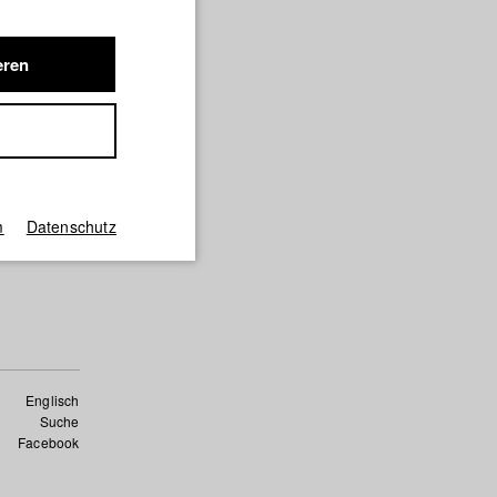
eren
Buch)/
m
Datenschutz
chule für
)
Englisch
Suche
Facebook