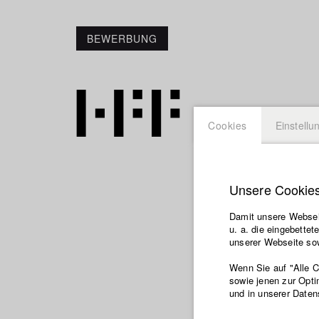
BEWERBUNG
Cookies
Einstellu
Unsere Cookie
Carolin
Damit unsere Webseit
u. a. die eingebette
unserer Webseite sow
Abt. V - Produkt
Wenn Sie auf "Alle 
Jahrgang 2013
sowie jenen zur Opti
und in unserer Daten