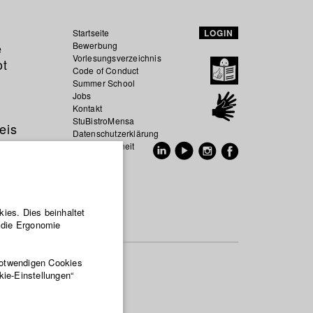
Startseite
LOGIN
e
Bewerbung
Vorlesungsverzeichnis
ot
Code of Conduct
Summer School
Jobs
Kontakt
StuBistroMensa
eis
Datenschutzerklärung
Datensicherheit
EN
DE
ies. Dies beinhaltet
r die Ergonomie
notwendigen Cookies
kie-Einstellungen“