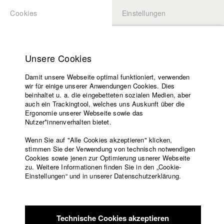
Cookies
Einstellungen
BEWERBUNG
LOGIN
Startseite
Hochschule
Unsere Cookies
Lehrangebot
Damit unsere Webseite optimal funktioniert, verwenden
Lehrende
Studierende / Alumni
wir für einige unserer Anwendungen Cookies. Dies
Filme
beinhaltet u. a. die eingebetteten sozialen Medien, aber
auch ein Trackingtool, welches uns Auskunft über die
Presse
Ergonomie unserer Webseite sowie das
Katharina Ludwig
Freundeskreis
Nutzer*innenverhalten bietet.
Service
Wenn Sie auf "Alle Cookies akzeptieren" klicken,
Abt. III - Kino- und Fernsehfilm |
Jahrgang 2007
stimmen Sie der Verwendung von technisch notwendigen
Cookies sowie jenen zur Optimierung usnerer Webseite
zu. Weitere Informationen finden Sie in den „Cookie-
Englisch
Startseite
Einstellungen“ und in unserer Datenschutzerklärung.
Moritz Hoffmann
Facebook
Bewerbung
Kontakt
Vorlesungsverzeichnis
Abt. III - Kino- und Fernsehfilm |
Jahrgang 2021
Code of
Technische Cookies akzeptieren
Conduct