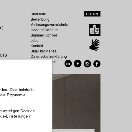
Startseite
LOGIN
e
Bewerbung
Vorlesungsverzeichnis
ot
Code of Conduct
Summer School
Jobs
Kontakt
StuBistroMensa
eis
Datenschutzerklärung
Datensicherheit
EN
DE
ies. Dies beinhaltet
r die Ergonomie
notwendigen Cookies
kie-Einstellungen“