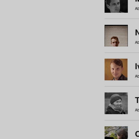
Ab
N
Ab
Ab
Ab