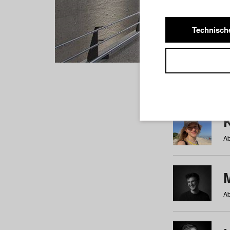
Technisch
Studiere
a
b
c
d
e
f
Ab
Ab