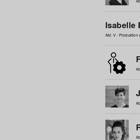
Ab
Isabelle
Abt. V - Produktion
F
Ab
Ab
Ab