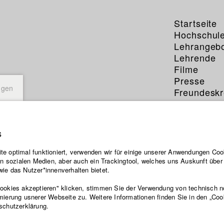
Startseite
Hochschul
Lehrangeb
Lehrende
Filme
Presse
ngen
Freundeskr
Service
s
e optimal funktioniert, verwenden wir für einige unserer Anwendungen Cook
ten sozialen Medien, aber auch ein Trackingtool, welches uns Auskunft übe
ie das Nutzer*innenverhalten bietet.
Cookies akzeptieren" klicken, stimmen Sie der Verwendung von technisch 
mierung usnerer Webseite zu. Weitere Informationen finden Sie in den „Coo
schutzerklärung.