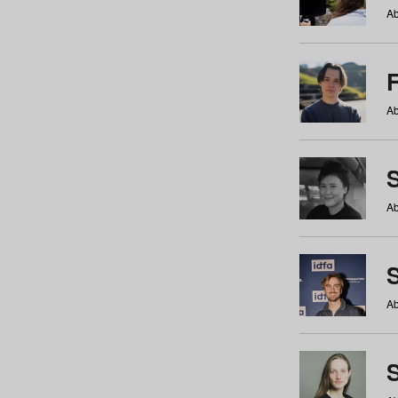
Ab
Ab
Ab
S
Ab