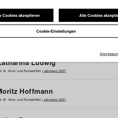
e Cookies akzeptieren
Alle Cookies akzepti
nde / Alumni
Cookie-Einstellungen
g
h
i
j
k
l
m
n
o
p
q
r
s
t
u
v
w
x
y
z
Alle
Impressu
Katharina Ludwig
t. III - Kino- und Fernsehfilm |
Jahrgang 2007
Moritz Hoffmann
t. III - Kino- und Fernsehfilm |
Jahrgang 2021