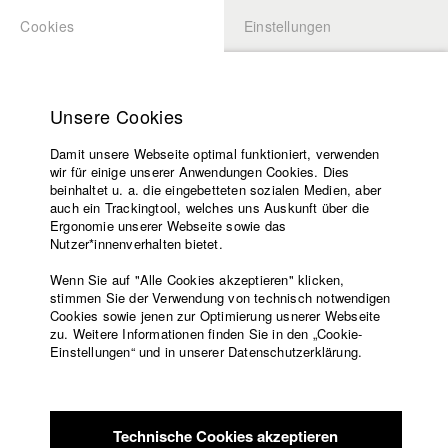
Cookies
Einstellungen
BEWERBUNG
LOGIN
Startseite
Hochschule
Unsere Cookies
Lehrangebot
Damit unsere Webseite optimal funktioniert, verwenden
Lehrende
Studierende / Alumni
wir für einige unserer Anwendungen Cookies. Dies
Filme
beinhaltet u. a. die eingebetteten sozialen Medien, aber
auch ein Trackingtool, welches uns Auskunft über die
Presse
Ergonomie unserer Webseite sowie das
Katharina Ludwig
Freundeskreis
Nutzer*innenverhalten bietet.
Service
Wenn Sie auf "Alle Cookies akzeptieren" klicken,
Abt. III - Kino- und Fernsehfilm |
Jahrgang 2007
stimmen Sie der Verwendung von technisch notwendigen
Cookies sowie jenen zur Optimierung usnerer Webseite
zu. Weitere Informationen finden Sie in den „Cookie-
Englisch
Startseite
Einstellungen“ und in unserer Datenschutzerklärung.
Moritz Hoffmann
Facebook
Bewerbung
Kontakt
Vorlesungsverzeichnis
Abt. III - Kino- und Fernsehfilm |
Jahrgang 2021
Code of
Technische Cookies akzeptieren
Conduct