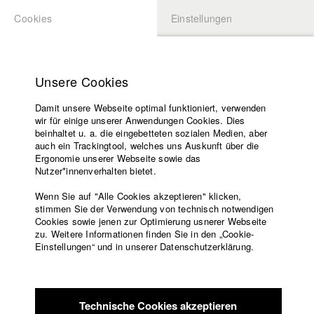
Cookies
Einstellungen
BEWERBUNG
LOGIN
Startseite
Hochschule
Unsere Cookies
Lehrangebot
Damit unsere Webseite optimal funktioniert, verwenden
Lehrende
Studierende / Alumni
wir für einige unserer Anwendungen Cookies. Dies
Filme
beinhaltet u. a. die eingebetteten sozialen Medien, aber
auch ein Trackingtool, welches uns Auskunft über die
Presse
Ergonomie unserer Webseite sowie das
Katharina Ludwig
Freundeskreis
Nutzer*innenverhalten bietet.
Service
Wenn Sie auf "Alle Cookies akzeptieren" klicken,
Abt. III - Kino- und Fernsehfilm |
Jahrgang 2007
stimmen Sie der Verwendung von technisch notwendigen
Cookies sowie jenen zur Optimierung usnerer Webseite
zu. Weitere Informationen finden Sie in den „Cookie-
Englisch
Startseite
Einstellungen“ und in unserer Datenschutzerklärung.
Moritz Hoffmann
Facebook
Bewerbung
Kontakt
Vorlesungsverzeichnis
Abt. III - Kino- und Fernsehfilm |
Jahrgang 2021
Code of
Technische Cookies akzeptieren
Conduct