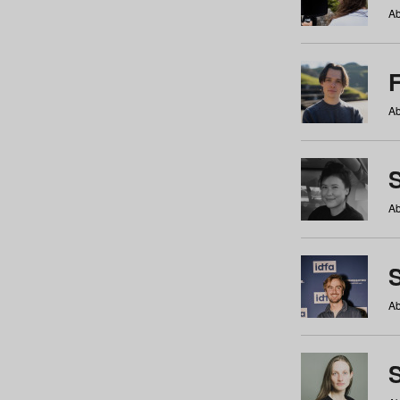
Ab
Ab
Ab
S
Ab