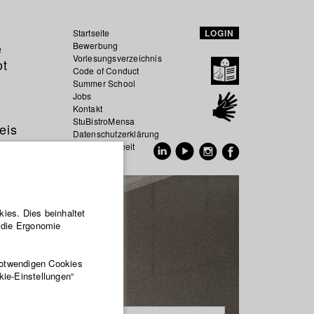
Startseite
LOGIN
e
Bewerbung
Vorlesungsverzeichnis
ot
Code of Conduct
Summer School
Jobs
Kontakt
StuBistroMensa
eis
Datenschutzerklärung
Datensicherheit
EN
DE
ies. Dies beinhaltet
r die Ergonomie
notwendigen Cookies
kie-Einstellungen“