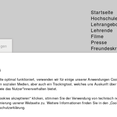
Startseite
Hochschul
Lehrangeb
Lehrende
Filme
Presse
ngen
Freundeskr
Service
s
e optimal funktioniert, verwenden wir für einige unserer Anwendungen Cook
ten sozialen Medien, aber auch ein Trackingtool, welches uns Auskunft übe
ie das Nutzer*innenverhalten bietet.
Cookies akzeptieren" klicken, stimmen Sie der Verwendung von technisch 
mierung usnerer Webseite zu. Weitere Informationen finden Sie in den „Coo
schutzerklärung.