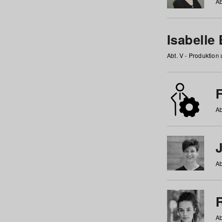
Ab
Isabelle
Abt. V - Produktion
F
Ab
Ab
Ab