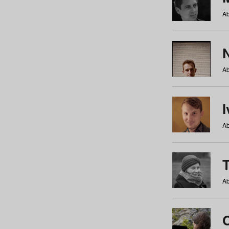
Ab
N
Ab
Ab
Ab