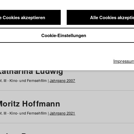
e Cookies akzeptieren
Alle Cookies akzepti
nde / Alumni
Cookie-Einstellungen
g
h
i
j
k
l
m
n
o
p
q
r
s
t
u
v
w
x
y
z
Alle
Impressu
Katharina Ludwig
t. III - Kino- und Fernsehfilm |
Jahrgang 2007
Moritz Hoffmann
t. III - Kino- und Fernsehfilm |
Jahrgang 2021