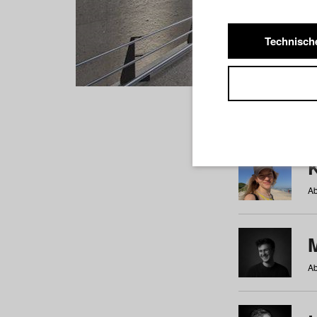
Technisch
Studiere
a
b
c
d
e
f
Ab
Ab