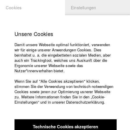
Cookies
Einstellungen
BEWERBUNG
LOGIN
Startseite
Hochschule
Unsere Cookies
Lehrangebot
Damit unsere Webseite optimal funktioniert, verwenden
Lehrende
Studierende / Alumni
wir für einige unserer Anwendungen Cookies. Dies
Filme
beinhaltet u. a. die eingebetteten sozialen Medien, aber
auch ein Trackingtool, welches uns Auskunft über die
Presse
Ergonomie unserer Webseite sowie das
Katharina Ludwig
Freundeskreis
Nutzer*innenverhalten bietet.
Service
Wenn Sie auf "Alle Cookies akzeptieren" klicken,
Abt. III - Kino- und Fernsehfilm |
Jahrgang 2007
stimmen Sie der Verwendung von technisch notwendigen
Cookies sowie jenen zur Optimierung usnerer Webseite
zu. Weitere Informationen finden Sie in den „Cookie-
Englisch
Startseite
Einstellungen“ und in unserer Datenschutzerklärung.
Moritz Hoffmann
Facebook
Bewerbung
Kontakt
Vorlesungsverzeichnis
Abt. III - Kino- und Fernsehfilm |
Jahrgang 2021
Code of
Technische Cookies akzeptieren
Conduct