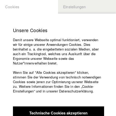
Cookies
Einstellungen
BEWERBUNG
LOGIN
Startseite
Hochschule
Unsere Cookies
Lehrangebot
Damit unsere Webseite optimal funktioniert, verwenden
Lehrende
Studierende / Alumni
wir für einige unserer Anwendungen Cookies. Dies
Filme
beinhaltet u. a. die eingebetteten sozialen Medien, aber
auch ein Trackingtool, welches uns Auskunft über die
Presse
Ergonomie unserer Webseite sowie das
Katharina Ludwig
Freundeskreis
Nutzer*innenverhalten bietet.
Service
Wenn Sie auf "Alle Cookies akzeptieren" klicken,
Abt. III - Kino- und Fernsehfilm |
Jahrgang 2007
stimmen Sie der Verwendung von technisch notwendigen
Cookies sowie jenen zur Optimierung usnerer Webseite
zu. Weitere Informationen finden Sie in den „Cookie-
Englisch
Startseite
Einstellungen“ und in unserer Datenschutzerklärung.
Moritz Hoffmann
Facebook
Bewerbung
Kontakt
Vorlesungsverzeichnis
Abt. III - Kino- und Fernsehfilm |
Jahrgang 2021
Code of
Technische Cookies akzeptieren
Conduct