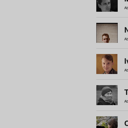
Ab
N
Ab
Ab
Ab