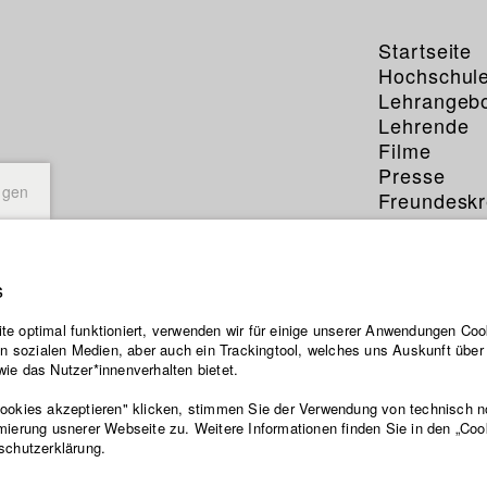
Startseite
Hochschul
Lehrangeb
Lehrende
Filme
Presse
ngen
Freundeskr
Service
s
e optimal funktioniert, verwenden wir für einige unserer Anwendungen Cook
ten sozialen Medien, aber auch ein Trackingtool, welches uns Auskunft übe
ie das Nutzer*innenverhalten bietet.
Cookies akzeptieren" klicken, stimmen Sie der Verwendung von technisch 
mierung usnerer Webseite zu. Weitere Informationen finden Sie in den „Coo
schutzerklärung.