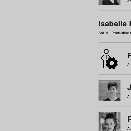
Ab
Isabelle
Abt. V - Produktion
F
Ab
Ab
Ab