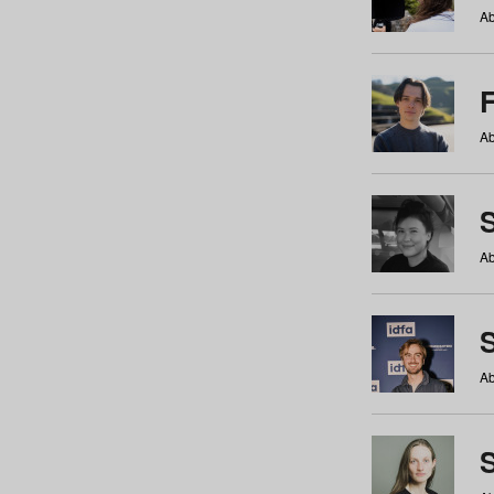
Ab
Ab
Ab
S
Ab