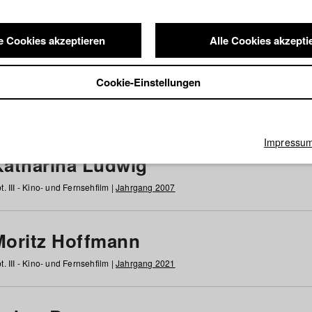
e Cookies akzeptieren
Alle Cookies akzepti
nde / Alumni
Cookie-Einstellungen
g
h
i
j
k
l
m
n
o
p
q
r
s
t
u
v
w
x
y
z
Alle
Impressu
Katharina Ludwig
t. III - Kino- und Fernsehfilm |
Jahrgang 2007
Moritz Hoffmann
t. III - Kino- und Fernsehfilm |
Jahrgang 2021