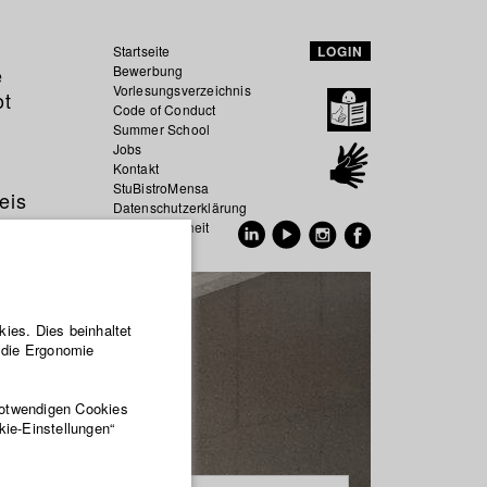
Startseite
LOGIN
e
Bewerbung
Vorlesungsverzeichnis
ot
Code of Conduct
Summer School
Jobs
Kontakt
StuBistroMensa
eis
Datenschutzerklärung
Datensicherheit
EN
DE
ies. Dies beinhaltet
r die Ergonomie
notwendigen Cookies
kie-Einstellungen“