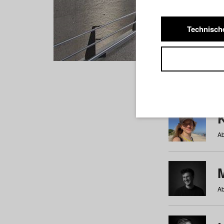
Technisch
Studiere
a
b
c
d
e
f
Ab
Ab