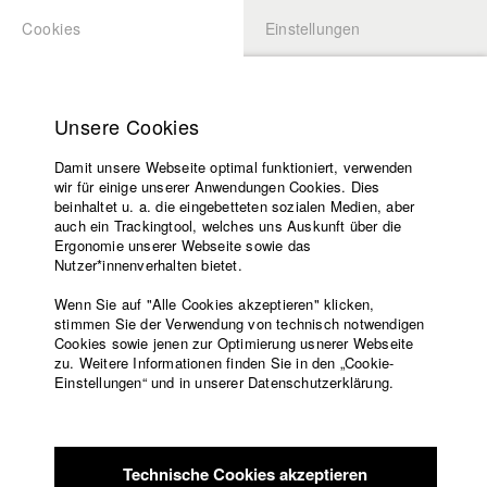
Cookies
Einstellungen
BEWERBUNG
LOGIN
Startseite
Hochschule
Unsere Cookies
Lehrangebot
Damit unsere Webseite optimal funktioniert, verwenden
Lehrende
Studierende / Alumni
wir für einige unserer Anwendungen Cookies. Dies
Filme
beinhaltet u. a. die eingebetteten sozialen Medien, aber
auch ein Trackingtool, welches uns Auskunft über die
Presse
Ergonomie unserer Webseite sowie das
Katharina Ludwig
Freundeskreis
Nutzer*innenverhalten bietet.
Service
Wenn Sie auf "Alle Cookies akzeptieren" klicken,
Abt. III - Kino- und Fernsehfilm |
Jahrgang 2007
stimmen Sie der Verwendung von technisch notwendigen
Cookies sowie jenen zur Optimierung usnerer Webseite
zu. Weitere Informationen finden Sie in den „Cookie-
Englisch
Startseite
Einstellungen“ und in unserer Datenschutzerklärung.
Moritz Hoffmann
Facebook
Bewerbung
Kontakt
Vorlesungsverzeichnis
Abt. III - Kino- und Fernsehfilm |
Jahrgang 2021
Code of
Technische Cookies akzeptieren
Conduct