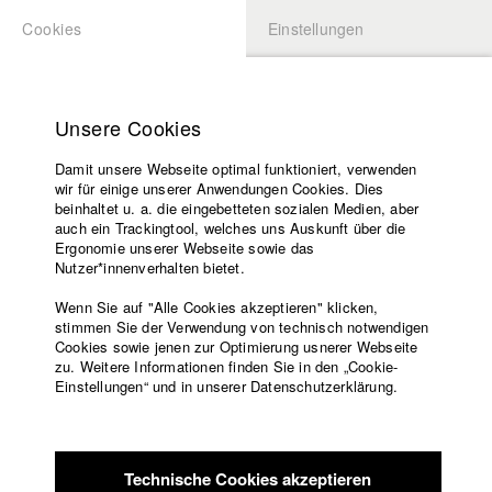
Cookies
Einstellungen
BEWERBUNG
LOGIN
Startseite
Hochschule
Unsere Cookies
Lehrangebot
Damit unsere Webseite optimal funktioniert, verwenden
Lehrende
Studierende / Alumni
wir für einige unserer Anwendungen Cookies. Dies
Filme
beinhaltet u. a. die eingebetteten sozialen Medien, aber
auch ein Trackingtool, welches uns Auskunft über die
Presse
Ergonomie unserer Webseite sowie das
Katharina Ludwig
Freundeskreis
Nutzer*innenverhalten bietet.
Service
Wenn Sie auf "Alle Cookies akzeptieren" klicken,
Abt. III - Kino- und Fernsehfilm |
Jahrgang 2007
stimmen Sie der Verwendung von technisch notwendigen
Cookies sowie jenen zur Optimierung usnerer Webseite
zu. Weitere Informationen finden Sie in den „Cookie-
Englisch
Startseite
Einstellungen“ und in unserer Datenschutzerklärung.
Moritz Hoffmann
Facebook
Bewerbung
Kontakt
Vorlesungsverzeichnis
Abt. III - Kino- und Fernsehfilm |
Jahrgang 2021
Code of
Technische Cookies akzeptieren
Conduct