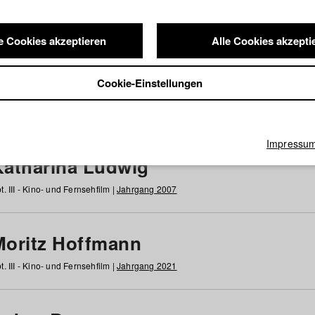
e Cookies akzeptieren
Alle Cookies akzepti
nde / Alumni
Cookie-Einstellungen
g
h
i
j
k
l
m
n
o
p
q
r
s
t
u
v
w
x
y
z
Alle
Impressu
Katharina Ludwig
t. III - Kino- und Fernsehfilm |
Jahrgang 2007
Moritz Hoffmann
t. III - Kino- und Fernsehfilm |
Jahrgang 2021