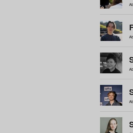
Ab
Ab
Ab
S
Ab