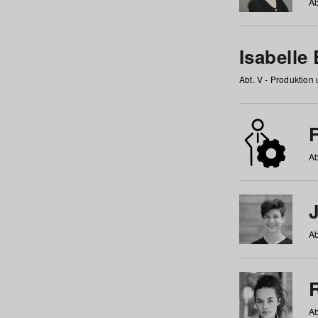
Ab
Isabelle
Abt. V - Produktion
F
Ab
Ab
Ab