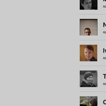
Ab
N
Ab
Ab
Ab