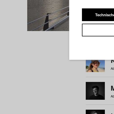
Technisch
Studiere
a
b
c
d
e
f
Ab
Ab