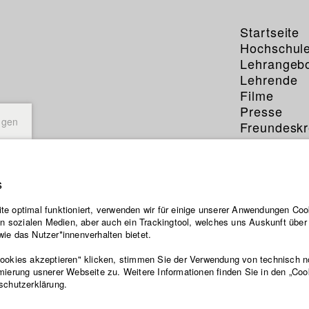
Startseite
Hochschul
Lehrangeb
Lehrende
Filme
Presse
ngen
Freundeskr
Service
s
e optimal funktioniert, verwenden wir für einige unserer Anwendungen Cook
ten sozialen Medien, aber auch ein Trackingtool, welches uns Auskunft übe
ie das Nutzer*innenverhalten bietet.
Cookies akzeptieren" klicken, stimmen Sie der Verwendung von technisch 
mierung usnerer Webseite zu. Weitere Informationen finden Sie in den „Coo
schutzerklärung.