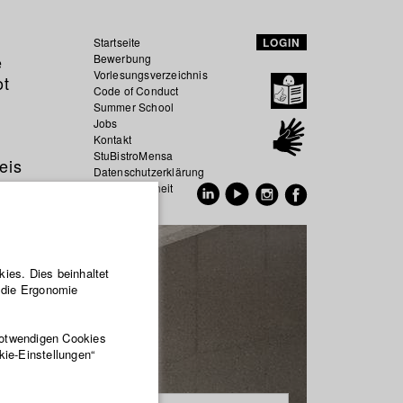
Startseite
LOGIN
e
Bewerbung
Vorlesungsverzeichnis
ot
Code of Conduct
Summer School
Jobs
Kontakt
StuBistroMensa
eis
Datenschutzerklärung
Datensicherheit
EN
DE
ies. Dies beinhaltet
r die Ergonomie
notwendigen Cookies
kie-Einstellungen“